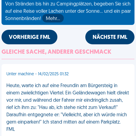
Von Stränden bis hin zu Campingplätzen, begeben Sie sich
auf eine Reise voller Lachen unter der Sonne... und ein paar
Sonnenbränden!
Mehr…
VORHERIGE FML
NÄCHSTE FML
GLEICHE SACHE, ANDERER GESCHMACK
Unter machine - 14/02/2025 01:32
Heute, warte ich auf eine Freundin am Bürgersteig in
einem zwielichtigen Viertel. Ein Geländewagen hielt direkt
vor mir, und während der Fahrer mir eindringlich zusah,
rief ich ihm zu: "Hau ab, ich stehe nicht zum Verkauf!"
Daraufhin entgegnete er: "Vielleicht, aber ich würde mich
gern einparken!" Ich stand mitten auf einem Parkplatz.
FML