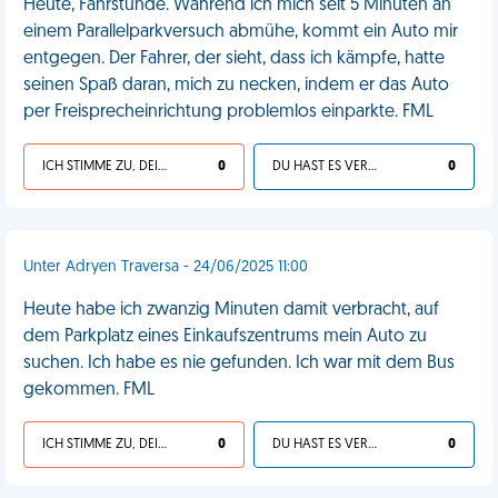
Heute, Fahrstunde. Während ich mich seit 5 Minuten an
einem Parallelparkversuch abmühe, kommt ein Auto mir
entgegen. Der Fahrer, der sieht, dass ich kämpfe, hatte
seinen Spaß daran, mich zu necken, indem er das Auto
per Freisprecheinrichtung problemlos einparkte. FML
ICH STIMME ZU, DEIN LEBEN IST SCHEISSE
0
DU HAST ES VERDIENT
0
Unter Adryen Traversa - 24/06/2025 11:00
Heute habe ich zwanzig Minuten damit verbracht, auf
dem Parkplatz eines Einkaufszentrums mein Auto zu
suchen. Ich habe es nie gefunden. Ich war mit dem Bus
gekommen. FML
ICH STIMME ZU, DEIN LEBEN IST SCHEISSE
0
DU HAST ES VERDIENT
0