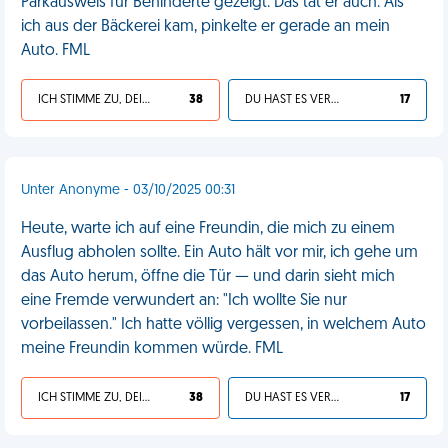
Parkausweis für Behinderte gezeigt. Das tat er auch. Als
ich aus der Bäckerei kam, pinkelte er gerade an mein
Auto. FML
ICH STIMME ZU, DEIN LEBEN IST SCHEISSE
38
DU HAST ES VERDIENT
17
Unter Anonyme - 03/10/2025 00:31
Heute, warte ich auf eine Freundin, die mich zu einem
Ausflug abholen sollte. Ein Auto hält vor mir, ich gehe um
das Auto herum, öffne die Tür — und darin sieht mich
eine Fremde verwundert an: "Ich wollte Sie nur
vorbeilassen." Ich hatte völlig vergessen, in welchem Auto
meine Freundin kommen würde. FML
ICH STIMME ZU, DEIN LEBEN IST SCHEISSE
38
DU HAST ES VERDIENT
17