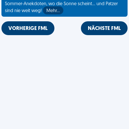
Sommer-Anekdoten, wo die Sonne scheint... und Patzer
sind nie weit weg!
Mehr…
VORHERIGE FML
NÄCHSTE FML