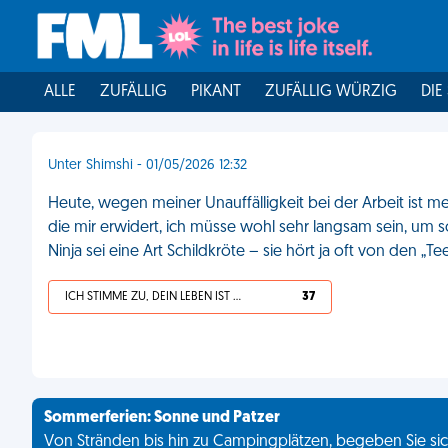
ALLE
ZUFÄLLIG
PIKANT
ZUFÄLLIG WÜRZIG
DIE
Unter Shimshi - 01/05/2026 12:32
Heute, wegen meiner Unauffälligkeit bei der Arbeit ist me
die mir erwidert, ich müsse wohl sehr langsam sein, um so
Ninja sei eine Art Schildkröte – sie hört ja oft von den „T
ICH STIMME ZU, DEIN LEBEN IST SCHEISSE
37
Sommerferien: Sonne und Patzer
Von Stränden bis hin zu Campingplätzen, begeben Sie sich