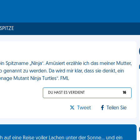
 SPITZE
in Spitzname „Ninja“. Amüsiert erzähle ich das meiner Mutter,
 genannt zu werden. Da wird mir klar, dass sie denkt, ein
eenage Mutant Ninja Turtles“. FML
DU HAST ES VERDIENT
16
Tweet
Teilen Sie
 auf eine Reise voller Lachen unter der Sonne... und ein