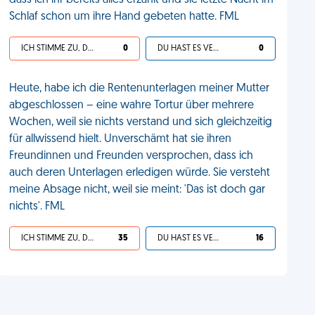
dass ich ihr bereits alles erzählt und sie letzte Nacht im
Schlaf schon um ihre Hand gebeten hatte. FML
ICH STIMME ZU, DEIN LEBEN IST SCHEISSE
0
DU HAST ES VERDIENT
0
Heute, habe ich die Rentenunterlagen meiner Mutter
abgeschlossen – eine wahre Tortur über mehrere
Wochen, weil sie nichts verstand und sich gleichzeitig
für allwissend hielt. Unverschämt hat sie ihren
Freundinnen und Freunden versprochen, dass ich
auch deren Unterlagen erledigen würde. Sie versteht
meine Absage nicht, weil sie meint: 'Das ist doch gar
nichts'. FML
ICH STIMME ZU, DEIN LEBEN IST SCHEISSE
35
DU HAST ES VERDIENT
16