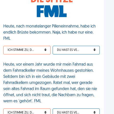
DIE SPITZE
Heute, nach monatelanger Pilleneinnahme, habe ich
endlich Brüste bekommen. Naja, ich habe nur eine.
FML
ICH STIMME ZU, DEIN LEBEN IST SCHEISSE
0
DU HAST ES VERDIENT
0
Heute, vor einem Jahr wurde mir mein Fahrrad aus
dem Fahrradkeller meines Wohnhauses gestohlen.
Seitdem bin ich in ein Gebäude mit zwei
Fahrradkellern umgezogen. Ratet mal, wer gerade
sein altes Fahrrad im Raum gefunden hat, den sie nie
öffnet, und sich nicht traut, die Nachbarn zu fragen,
wem es 'gehört'. FML
ICH STIMME ZU, DEIN LEBEN IST SCHEISSE
0
DU HAST ES VERDIENT
0