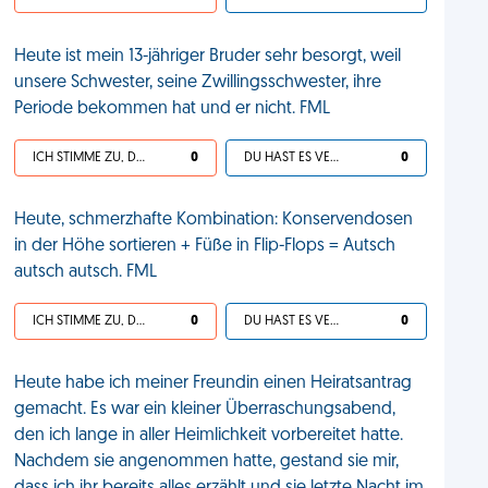
Heute ist mein 13-jähriger Bruder sehr besorgt, weil
unsere Schwester, seine Zwillingsschwester, ihre
Periode bekommen hat und er nicht. FML
ICH STIMME ZU, DEIN LEBEN IST SCHEISSE
0
DU HAST ES VERDIENT
0
Heute, schmerzhafte Kombination: Konservendosen
in der Höhe sortieren + Füße in Flip-Flops = Autsch
autsch autsch. FML
ICH STIMME ZU, DEIN LEBEN IST SCHEISSE
0
DU HAST ES VERDIENT
0
Heute habe ich meiner Freundin einen Heiratsantrag
gemacht. Es war ein kleiner Überraschungsabend,
den ich lange in aller Heimlichkeit vorbereitet hatte.
Nachdem sie angenommen hatte, gestand sie mir,