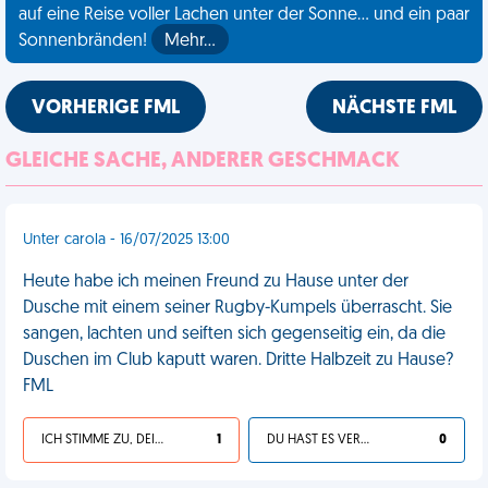
auf eine Reise voller Lachen unter der Sonne... und ein paar
Sonnenbränden!
Mehr…
VORHERIGE FML
NÄCHSTE FML
GLEICHE SACHE, ANDERER GESCHMACK
Unter carola - 16/07/2025 13:00
Heute habe ich meinen Freund zu Hause unter der
Dusche mit einem seiner Rugby-Kumpels überrascht. Sie
sangen, lachten und seiften sich gegenseitig ein, da die
Duschen im Club kaputt waren. Dritte Halbzeit zu Hause?
FML
ICH STIMME ZU, DEIN LEBEN IST SCHEISSE
1
DU HAST ES VERDIENT
0