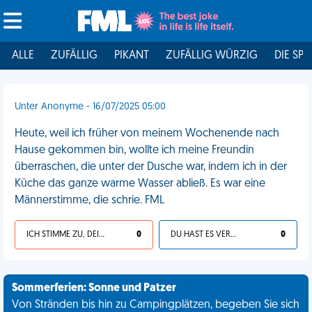
ALLE
ZUFÄLLIG
PIKANT
ZUFÄLLIG WÜRZIG
DIE SPI
Unter Anonyme - 16/07/2025 05:00
Heute, weil ich früher von meinem Wochenende nach
Hause gekommen bin, wollte ich meine Freundin
überraschen, die unter der Dusche war, indem ich in der
Küche das ganze warme Wasser abließ. Es war eine
Männerstimme, die schrie. FML
ICH STIMME ZU, DEIN LEBEN IST SCHEISSE
0
DU HAST ES VERDIENT
0
Sommerferien: Sonne und Patzer
Von Stränden bis hin zu Campingplätzen, begeben Sie sich