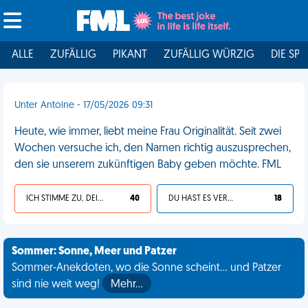
ALLE
ZUFÄLLIG
PIKANT
ZUFÄLLIG WÜRZIG
DIE SPI
Unter Antoine - 17/05/2026 09:31
Heute, wie immer, liebt meine Frau Originalität. Seit zwei
Wochen versuche ich, den Namen richtig auszusprechen,
den sie unserem zukünftigen Baby geben möchte. FML
ICH STIMME ZU, DEIN LEBEN IST SCHEISSE
40
DU HAST ES VERDIENT
18
Sommer: Sonne, Meer und Patzer
Sommer-Anekdoten, wo die Sonne scheint... und Patzer
sind nie weit weg!
Mehr…