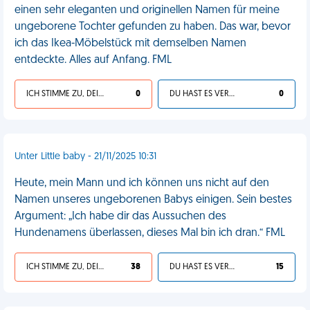
einen sehr eleganten und originellen Namen für meine
ungeborene Tochter gefunden zu haben. Das war, bevor
ich das Ikea-Möbelstück mit demselben Namen
entdeckte. Alles auf Anfang. FML
ICH STIMME ZU, DEIN LEBEN IST SCHEISSE
0
DU HAST ES VERDIENT
0
Unter Little baby - 21/11/2025 10:31
Heute, mein Mann und ich können uns nicht auf den
Namen unseres ungeborenen Babys einigen. Sein bestes
Argument: „Ich habe dir das Aussuchen des
Hundenamens überlassen, dieses Mal bin ich dran.“ FML
ICH STIMME ZU, DEIN LEBEN IST SCHEISSE
38
DU HAST ES VERDIENT
15