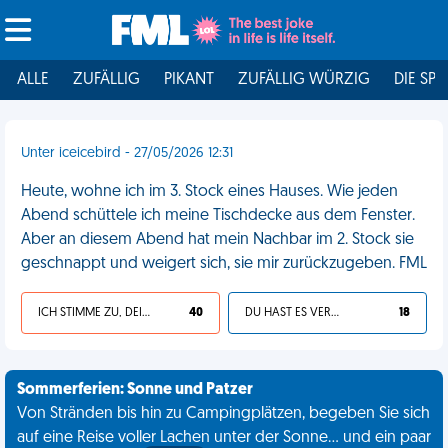
ALLE
ZUFÄLLIG
PIKANT
ZUFÄLLIG WÜRZIG
DIE SPI
Unter iceicebird - 27/05/2026 12:31
Heute, wohne ich im 3. Stock eines Hauses. Wie jeden
Abend schüttele ich meine Tischdecke aus dem Fenster.
Aber an diesem Abend hat mein Nachbar im 2. Stock sie
geschnappt und weigert sich, sie mir zurückzugeben. FML
ICH STIMME ZU, DEIN LEBEN IST SCHEISSE
40
DU HAST ES VERDIENT
18
Sommerferien: Sonne und Patzer
Von Stränden bis hin zu Campingplätzen, begeben Sie sich
auf eine Reise voller Lachen unter der Sonne... und ein paar