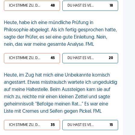
ICH STIMME ZU, DEIN LEBEN IST SCHEISSE
48
DU HAST ES VERDIENT
18
Heute, habe ich eine mündliche Prüfung in
Philosophie abgelegt. Als ich fertig gesprochen hatte,
sagte der Prüfer, es sei eine gute Einleitung. Nein,
nein, das war meine gesamte Analyse. FML
ICH STIMME ZU, DEIN LEBEN IST SCHEISSE
45
DU HAST ES VERDIENT
20
Heute, im Zug hat mich eine Unbekannte komisch
angestarrt. Etwas misstrauisch wartete ich ungeduldig
auf meine Haltestelle. Beim Aussteigen kam sie auf
mich zu, reichte mir einen kleinen Zettel und sagte
geheimnisvoll: "Befolge meinen Rat..." Es war eine
Liste mit Cremes und Seifen gegen Pickel. FML
ICH STIMME ZU, DEIN LEBEN IST SCHEISSE
35
DU HAST ES VERDIENT
15