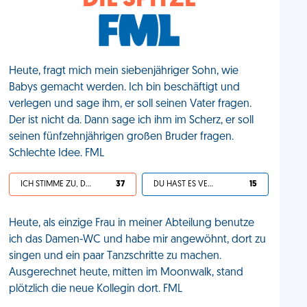
DIE SPITZE
Heute, fragt mich mein siebenjähriger Sohn, wie
Babys gemacht werden. Ich bin beschäftigt und
verlegen und sage ihm, er soll seinen Vater fragen.
Der ist nicht da. Dann sage ich ihm im Scherz, er soll
seinen fünfzehnjährigen großen Bruder fragen.
Schlechte Idee. FML
ICH STIMME ZU, DEIN LEBEN IST SCHEISSE
37
DU HAST ES VERDIENT
15
Heute, als einzige Frau in meiner Abteilung benutze
ich das Damen-WC und habe mir angewöhnt, dort zu
singen und ein paar Tanzschritte zu machen.
Ausgerechnet heute, mitten im Moonwalk, stand
plötzlich die neue Kollegin dort. FML