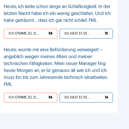
Heute, ich leide schon lange an Schlaflosigkeit. In der
letzten Nacht habe ich ein wenig geschlafen. Und ich
habe geträumt... dass ich gar nicht schlief. FML
ICH STIMME ZU, DEIN LEBEN IST SCHEISSE
38
DU HAST ES VERDIENT
15
Heute, wurde mir eine Beförderung verweigert –
angeblich wegen meines Alters und meiner
technischen Fähigkeiten. Mein neuer Manager fing
heute Morgen an; er ist genauso alt wie ich und ich
muss ihn bis zum Jahresende technisch einarbeiten.
FML
ICH STIMME ZU, DEIN LEBEN IST SCHEISSE
36
DU HAST ES VERDIENT
14