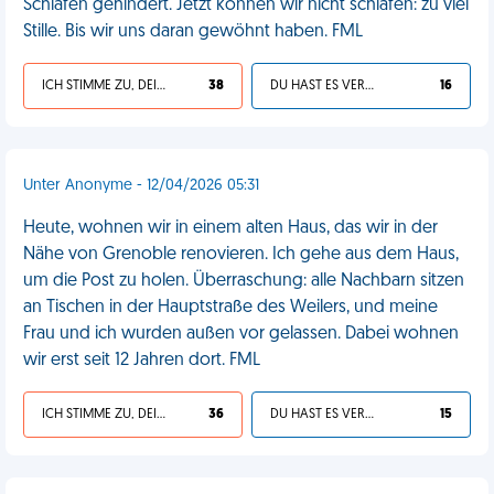
Schlafen gehindert. Jetzt können wir nicht schlafen: zu viel
Stille. Bis wir uns daran gewöhnt haben. FML
ICH STIMME ZU, DEIN LEBEN IST SCHEISSE
38
DU HAST ES VERDIENT
16
Unter Anonyme - 12/04/2026 05:31
Heute, wohnen wir in einem alten Haus, das wir in der
Nähe von Grenoble renovieren. Ich gehe aus dem Haus,
um die Post zu holen. Überraschung: alle Nachbarn sitzen
an Tischen in der Hauptstraße des Weilers, und meine
Frau und ich wurden außen vor gelassen. Dabei wohnen
wir erst seit 12 Jahren dort. FML
ICH STIMME ZU, DEIN LEBEN IST SCHEISSE
36
DU HAST ES VERDIENT
15