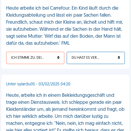
Heute arbeite ich bei Carrefour. Ein Kind läuft durch die
Kleidungsabteilung und lässt ein paar Sachen fallen.
Freundlich, schaut mich der Kleine an, lächelt und hilft mir,
sie aufzuheben. Während er die Sachen in der Hand hält,
sagt seine Mutter: 'Wirf das auf den Boden, der Mann ist
dafür da, das aufzuheben.' FML
ICH STIMME ZU, DEIN LEBEN IST SCHEISSE
0
DU HAST ES VERDIENT
0
Unter sylardu05 - 03/02/2025 04:20
Heute, arbeite ich in einem Bekleidungsgeschäft und
trage einen Dienstausweis. Ich schleppe gerade ein paar
Kleiderständer um, als jemand hereinkommt und fragt, ob
ich hier wirklich arbeite. Um mich darüber lustig zu
machen, entgegne ich: "Nein, nein, ich mag einfach nicht,
wie hier alles sortiert ist!" Es stellte sich heraus, dass es der