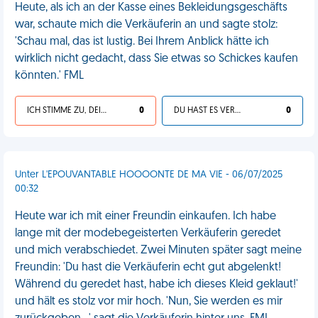
Heute, als ich an der Kasse eines Bekleidungsgeschäfts
war, schaute mich die Verkäuferin an und sagte stolz:
'Schau mal, das ist lustig. Bei Ihrem Anblick hätte ich
wirklich nicht gedacht, dass Sie etwas so Schickes kaufen
könnten.' FML
ICH STIMME ZU, DEIN LEBEN IST SCHEISSE
0
DU HAST ES VERDIENT
0
Unter L'EPOUVANTABLE HOOOONTE DE MA VIE - 06/07/2025
00:32
Heute war ich mit einer Freundin einkaufen. Ich habe
lange mit der modebegeisterten Verkäuferin geredet
und mich verabschiedet. Zwei Minuten später sagt meine
Freundin: 'Du hast die Verkäuferin echt gut abgelenkt!
Während du geredet hast, habe ich dieses Kleid geklaut!'
und hält es stolz vor mir hoch. 'Nun, Sie werden es mir