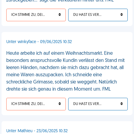
zurückgeben...' sagt die Verkäuferin hinter uns. FML
ICH STIMME ZU, DEIN LEBEN IST SCHEISSE
0
DU HAST ES VERDIENT
0
Unter winkyface - 09/06/2025 10:32
Heute arbeite ich auf einem Weihnachtsmarkt. Eine
besonders anspruchsvolle Kundin verlässt den Stand mit
leeren Händen, nachdem sie mich dazu gebracht hat, all
meine Waren auszupacken. Ich schneide eine
schreckliche Grimasse, sobald sie weggeht. Natürlich
drehte sie sich genau in diesem Moment um. FML
ICH STIMME ZU, DEIN LEBEN IST SCHEISSE
0
DU HAST ES VERDIENT
0
Unter Mathieu - 23/06/2025 10:32