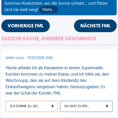
Sommer-Anekdoten, wo die Sonne scheint... und Patzer
sind nie weit weg!
Mehr…
VORHERIGE FML
NÄCHSTE FML
GLEICHE SACHE, ANDERER GESCHMACK
Unter coco - 17/07/2025 11:00
Heute arbeite ich als Kassiererin in einem Supermarkt.
Kunden kommen zu meiner Kasse, und ich bitte sie, den
Wischmopp, den sie auf dem Kindersitz des
Einkaufswagens vergessen haben, herauszugeben. Es
war der Schal der Kundin. FML
ICH STIMME ZU, DEIN LEBEN IST SCHEISSE
0
DU HAST ES VERDIENT
0