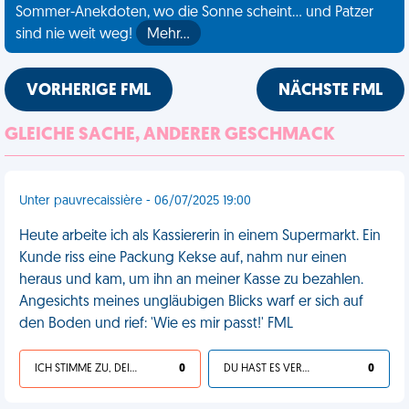
Sommer-Anekdoten, wo die Sonne scheint... und Patzer
sind nie weit weg!
Mehr…
VORHERIGE FML
NÄCHSTE FML
GLEICHE SACHE, ANDERER GESCHMACK
Unter pauvrecaissière - 06/07/2025 19:00
Heute arbeite ich als Kassiererin in einem Supermarkt. Ein
Kunde riss eine Packung Kekse auf, nahm nur einen
heraus und kam, um ihn an meiner Kasse zu bezahlen.
Angesichts meines ungläubigen Blicks warf er sich auf
den Boden und rief: 'Wie es mir passt!' FML
ICH STIMME ZU, DEIN LEBEN IST SCHEISSE
0
DU HAST ES VERDIENT
0