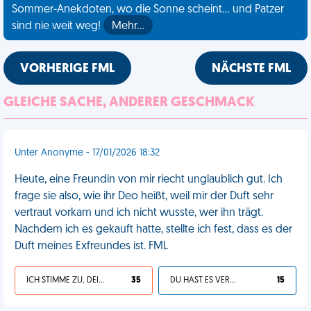
Sommer-Anekdoten, wo die Sonne scheint... und Patzer
sind nie weit weg!
Mehr…
VORHERIGE FML
NÄCHSTE FML
GLEICHE SACHE, ANDERER GESCHMACK
Unter Anonyme - 17/01/2026 18:32
Heute, eine Freundin von mir riecht unglaublich gut. Ich
frage sie also, wie ihr Deo heißt, weil mir der Duft sehr
vertraut vorkam und ich nicht wusste, wer ihn trägt.
Nachdem ich es gekauft hatte, stellte ich fest, dass es der
Duft meines Exfreundes ist. FML
ICH STIMME ZU, DEIN LEBEN IST SCHEISSE
35
DU HAST ES VERDIENT
15