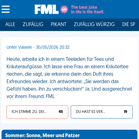
ALLE
ZUFÄLLIG
PIKANT
ZUFÄLLIG WÜRZIG
DIE SPI
Unter Valavie - 30/05/2026 20:32
Heute, arbeite ich in einem Teeladen für Tees und
Kräuteraufgüsse. Ich lasse eine Frau an einem Kräutertee
riechen, die sagt, sie erkenne darin den Duft ihres
Exfreundes wieder. Ich antwortete: „Sie werden das
Gefühl haben, ihn zu verschlucken!“ Ja. Und ausgerechnet
vor ihrem Freund. FML
ICH STIMME ZU, DEIN LEBEN IST SCHEISSE
45
DU HAST ES VERDIENT
19
Sommer: Sonne, Meer und Patzer