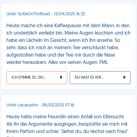
Unter SofiaOnTheRoad - 13/04/2025 16:32
Heute mache ich eine Kaffeepause mit dem Mann, in den
ich unsterblich verliebt bin. Meine Augen leuchten und ich
habe ein Lächeln im Gesicht, wenn ich ihn ansehe. So
sehr, dass ich mich an meinem Tee verschluckt habe,
aufgestoßen habe und der Tee mir durch die Nase
wieder herauskam. Alles vor seinen Augen. FML
ICH STIMME ZU, DEIN LEBEN IST SCHEISSE
0
DU HAST ES VERDIENT
0
Unter cacaoyère - 08/03/2025 07:16
Heute hatte meine Freundin einen Anfall von Eifersucht.
Als ihr die Argumente ausgingen, besprühte sie mich mit
ihrem Parfüm und schrie: 'Siehst du, du riechst nach Frau!'