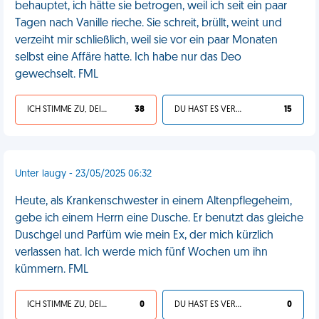
behauptet, ich hätte sie betrogen, weil ich seit ein paar
Tagen nach Vanille rieche. Sie schreit, brüllt, weint und
verzeiht mir schließlich, weil sie vor ein paar Monaten
selbst eine Affäre hatte. Ich habe nur das Deo
gewechselt. FML
ICH STIMME ZU, DEIN LEBEN IST SCHEISSE
38
DU HAST ES VERDIENT
15
Unter laugy - 23/05/2025 06:32
Heute, als Krankenschwester in einem Altenpflegeheim,
gebe ich einem Herrn eine Dusche. Er benutzt das gleiche
Duschgel und Parfüm wie mein Ex, der mich kürzlich
verlassen hat. Ich werde mich fünf Wochen um ihn
kümmern. FML
ICH STIMME ZU, DEIN LEBEN IST SCHEISSE
0
DU HAST ES VERDIENT
0