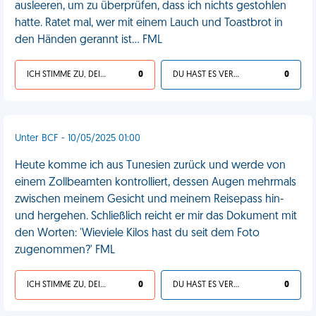
ausleeren, um zu überprüfen, dass ich nichts gestohlen
hatte. Ratet mal, wer mit einem Lauch und Toastbrot in
den Händen gerannt ist… FML
ICH STIMME ZU, DEIN LEBEN IST SCHEISSE
0
DU HAST ES VERDIENT
0
Unter BCF - 10/05/2025 01:00
Heute komme ich aus Tunesien zurück und werde von
einem Zollbeamten kontrolliert, dessen Augen mehrmals
zwischen meinem Gesicht und meinem Reisepass hin-
und hergehen. Schließlich reicht er mir das Dokument mit
den Worten: 'Wieviele Kilos hast du seit dem Foto
zugenommen?' FML
ICH STIMME ZU, DEIN LEBEN IST SCHEISSE
0
DU HAST ES VERDIENT
0