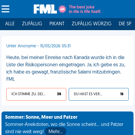
ALLE
ZUFÄLLIG
PIKANT
ZUFÄLLIG WÜRZIG
DIE SPI
Unter Anonyme - 15/05/2026 05:31
Heute, bei meiner Einreise nach Kanada wurde ich in die
Liste der Risikopersonen eingetragen. Ja, ich gebe es zu,
ich habe es gewagt, französische Salami mitzubringen.
FML
ICH STIMME ZU, DEIN LEBEN IST SCHEISSE
38
DU HAST ES VERDIENT
16
Sommer: Sonne, Meer und Patzer
Sommer-Anekdoten, wo die Sonne scheint... und Patzer
sind nie weit weg!
Mehr…