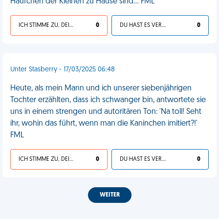
Häufchen der Kleinen zu Hause sind... FML
ICH STIMME ZU, DEIN LEBEN IST SCHEISSE
0
DU HAST ES VERDIENT
0
Unter Stasberry - 17/03/2025 06:48
Heute, als mein Mann und ich unserer siebenjährigen
Tochter erzählten, dass ich schwanger bin, antwortete sie
uns in einem strengen und autoritären Ton: 'Na toll! Seht
ihr, wohin das führt, wenn man die Kaninchen imitiert?!'
FML
ICH STIMME ZU, DEIN LEBEN IST SCHEISSE
0
DU HAST ES VERDIENT
0
WEITER