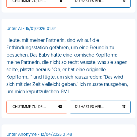
ICH STIMME ZU, DEIN LEBEN IST SCHEISSE
0
DU HAST ES VERDIENT
0
Unter Al - 15/01/2026 01:32
Heute, mit meiner Partnerin, sind wir auf die
Entbindungsstation gefahren, um eine Freundin zu
besuchen. Das Baby hatte eine komische Kopfform;
meine Partnerin, die nicht so recht wusste, was sie sagen
sollte, platzte heraus: "Oh, er hat eine originelle
Kopfform…" und fügte, um sich rauszureden: "Das wird
sich mit der Zeit vielleicht geben." Ich musste rausgehen,
um mich kaputtzulachen. FML
ICH STIMME ZU, DEIN LEBEN IST SCHEISSE
43
DU HAST ES VERDIENT
17
Unter Anonyme - 12/04/2025 01:48