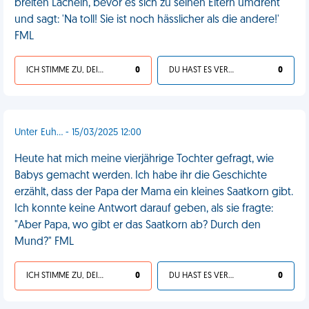
breiten Lächeln, bevor es sich zu seinen Eltern umdreht
und sagt: 'Na toll! Sie ist noch hässlicher als die andere!'
FML
ICH STIMME ZU, DEIN LEBEN IST SCHEISSE
0
DU HAST ES VERDIENT
0
Unter Euh... - 15/03/2025 12:00
Heute hat mich meine vierjährige Tochter gefragt, wie
Babys gemacht werden. Ich habe ihr die Geschichte
erzählt, dass der Papa der Mama ein kleines Saatkorn gibt.
Ich konnte keine Antwort darauf geben, als sie fragte:
"Aber Papa, wo gibt er das Saatkorn ab? Durch den
Mund?" FML
ICH STIMME ZU, DEIN LEBEN IST SCHEISSE
0
DU HAST ES VERDIENT
0