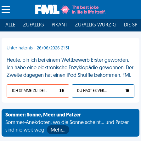
ALLE
ZUFÄLLIG
PIKANT
ZUFÄLLIG WÜRZIG
DIE SPI
Unter hatonis - 26/06/2026 21:31
Heute, bin ich bei einem Wettbewerb Erster geworden.
Ich habe eine elektronische Enzyklopädie gewonnen. Der
Zweite dagegen hat einen iPod Shuffle bekommen. FML
ICH STIMME ZU, DEIN LEBEN IST SCHEISSE
36
DU HAST ES VERDIENT
16
Sommer: Sonne, Meer und Patzer
Sommer-Anekdoten, wo die Sonne scheint... und Patzer
sind nie weit weg!
Mehr…