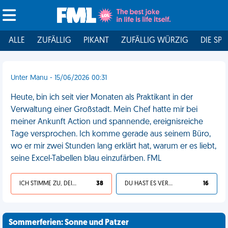
ALLE
ZUFÄLLIG
PIKANT
ZUFÄLLIG WÜRZIG
DIE SPI
Unter Manu - 15/06/2026 00:31
Heute, bin ich seit vier Monaten als Praktikant in der
Verwaltung einer Großstadt. Mein Chef hatte mir bei
meiner Ankunft Action und spannende, ereignisreiche
Tage versprochen. Ich komme gerade aus seinem Büro,
wo er mir zwei Stunden lang erklärt hat, warum er es liebt,
seine Excel-Tabellen blau einzufärben. FML
ICH STIMME ZU, DEIN LEBEN IST SCHEISSE
38
DU HAST ES VERDIENT
16
Sommerferien: Sonne und Patzer