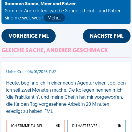
Sommer: Sonne, Meer und Patzer
Sommer-Anekdoten, wo die Sonne scheint... und Patzer
sind nie weit weg!
Mehr…
VORHERIGE FML
NÄCHSTE FML
GLEICHE SACHE, ANDERER GESCHMACK
Unter Cd. - 05/01/2026 11:32
Heute, beginne ich in einer neuen Agentur einen Job, den
ich seit zwei Monaten mache. Die Kollegen nennen mich
'die Praktikantin', und meine Chefin hat mir vorgeworfen,
die für den Tag vorgesehene Arbeit in 20 Minuten
erledigt zu haben. FML
ICH STIMME ZU, DEIN LEBEN IST SCHEISSE
43
DU HAST ES VERDIENT
18