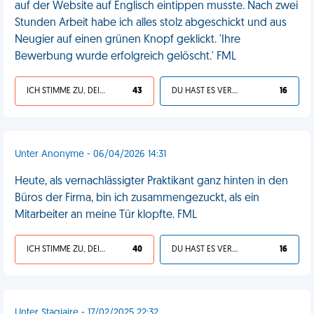
auf der Website auf Englisch eintippen musste. Nach zwei
Stunden Arbeit habe ich alles stolz abgeschickt und aus
Neugier auf einen grünen Knopf geklickt. 'Ihre
Bewerbung wurde erfolgreich gelöscht.' FML
ICH STIMME ZU, DEIN LEBEN IST SCHEISSE
43
DU HAST ES VERDIENT
16
Unter Anonyme - 06/04/2026 14:31
Heute, als vernachlässigter Praktikant ganz hinten in den
Büros der Firma, bin ich zusammengezuckt, als ein
Mitarbeiter an meine Tür klopfte. FML
ICH STIMME ZU, DEIN LEBEN IST SCHEISSE
40
DU HAST ES VERDIENT
16
Unter Stagiaire - 17/02/2025 22:32