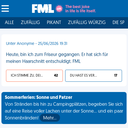
ALLE
ZUFÄLLIG
PIKANT
ZUFÄLLIG WÜRZIG
DIE SPI
Unter Anonyme - 25/06/2026 19:31
Heute, bin ich zum Friseur gegangen. Er hat sich für
meinen Haarschnitt entschuldigt. FML
ICH STIMME ZU, DEIN LEBEN IST SCHEISSE
42
DU HAST ES VERDIENT
17
Sommerferien: Sonne und Patzer
Von Stränden bis hin zu Campingplätzen, begeben Sie sich
auf eine Reise voller Lachen unter der Sonne... und ein paar
Sonnenbränden!
Mehr…