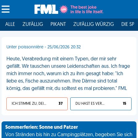
ALLE
ZUFÄLLIG
PIKANT
ZUFÄLLIG WÜRZIG
DIE SPI
Unter poissonnière - 25/06/2026 20:32
Heute, Verabredung mit einem Typen, der mir sehr
gefällt. Wir tauschen unsere Leidenschaften aus. Ich frage
mich immer noch, warum ich zu ihm gesagt habe: "Ich
liebe es, Fische auszunehmen. Ihre Därme sind total
körnig, das gefällt mir, du solltest es mal probieren." FML
ICH STIMME ZU, DEIN LEBEN IST SCHEISSE
37
DU HAST ES VERDIENT
15
Sommerferien: Sonne und Patzer
Von Stränden bis hin zu Campingplätzen, begeben Sie sich