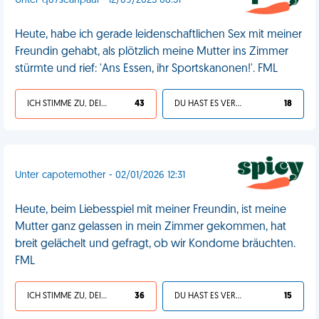
Unter q67seanpaul - 12/09/2025 08:31
Heute, habe ich gerade leidenschaftlichen Sex mit meiner
Freundin gehabt, als plötzlich meine Mutter ins Zimmer
stürmte und rief: 'Ans Essen, ihr Sportskanonen!'. FML
ICH STIMME ZU, DEIN LEBEN IST SCHEISSE
43
DU HAST ES VERDIENT
18
Unter capotemother - 02/01/2026 12:31
Heute, beim Liebesspiel mit meiner Freundin, ist meine
Mutter ganz gelassen in mein Zimmer gekommen, hat
breit gelächelt und gefragt, ob wir Kondome bräuchten.
FML
ICH STIMME ZU, DEIN LEBEN IST SCHEISSE
36
DU HAST ES VERDIENT
15