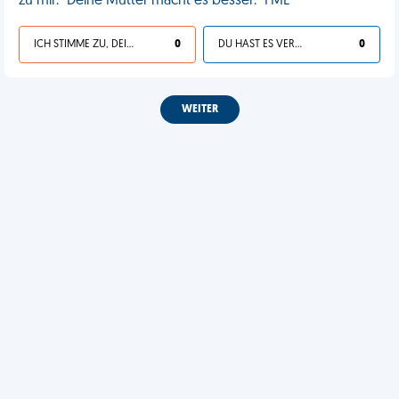
zu mir: "Deine Mutter macht es besser." FML
ICH STIMME ZU, DEIN LEBEN IST SCHEISSE
0
DU HAST ES VERDIENT
0
WEITER