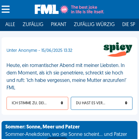
ALLE
ZUFÄLLIG
PIKANT
ZUFÄLLIG WÜRZIG
DIE SPI
Unter Anonyme - 15/06/2025 13:32
Heute, ein romantischer Abend mit meiner Liebsten. In
dem Moment, als ich sie penetriere, schreckt sie hoch
und ruft: 'Ich habe vergessen, meine Mutter anzurufen!'
FML
ICH STIMME ZU, DEIN LEBEN IST SCHEISSE
0
DU HAST ES VERDIENT
0
Sommer: Sonne, Meer und Patzer
Sommer-Anekdoten, wo die Sonne scheint... und Patzer