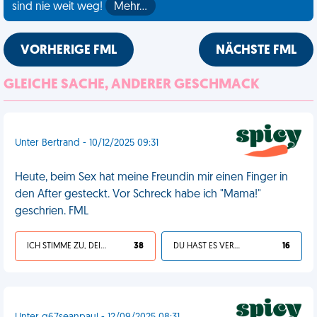
sind nie weit weg!
Mehr…
VORHERIGE FML
NÄCHSTE FML
GLEICHE SACHE, ANDERER GESCHMACK
Unter Bertrand - 10/12/2025 09:31
Heute, beim Sex hat meine Freundin mir einen Finger in
den After gesteckt. Vor Schreck habe ich "Mama!"
geschrien. FML
ICH STIMME ZU, DEIN LEBEN IST SCHEISSE
38
DU HAST ES VERDIENT
16