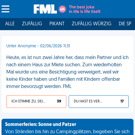
ALLE
ZUFÄLLIG
PIKANT
ZUFÄLLIG WÜRZIG
DIE SPI
Unter Anonyme - 02/06/2026 11:31
Heute, es ist nun zwei Jahre her, dass mein Partner und ich
nach einem Haus zur Miete suchen. Zum wiederholten
Mal wurde uns eine Besichtigung verweigert, weil wir
keine Kinder haben und Familien mit Kindern offenbar
immer bevorzugt werden. FML
ICH STIMME ZU, DEIN LEBEN IST SCHEISSE
39
DU HAST ES VERDIENT
17
Sommerferien: Sonne und Patzer
Von Stränden bis hin zu Campingplätzen, begeben Sie sich