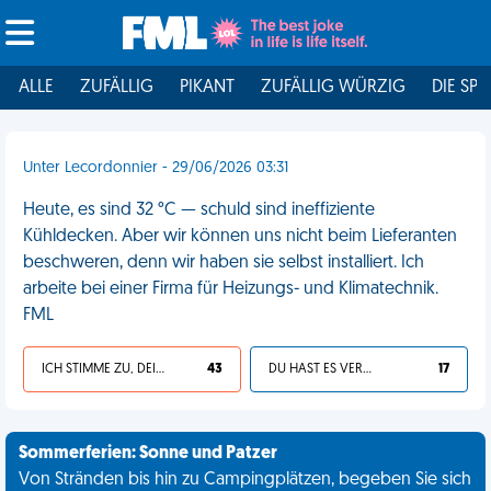
ALLE
ZUFÄLLIG
PIKANT
ZUFÄLLIG WÜRZIG
DIE SPI
Unter Lecordonnier - 29/06/2026 03:31
Heute, es sind 32 °C — schuld sind ineffiziente
Kühldecken. Aber wir können uns nicht beim Lieferanten
beschweren, denn wir haben sie selbst installiert. Ich
arbeite bei einer Firma für Heizungs- und Klimatechnik.
FML
ICH STIMME ZU, DEIN LEBEN IST SCHEISSE
43
DU HAST ES VERDIENT
17
Sommerferien: Sonne und Patzer
Von Stränden bis hin zu Campingplätzen, begeben Sie sich