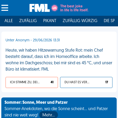
ALLE
ZUFÄLLIG
PIKANT
ZUFÄLLIG WÜRZIG
DIE SPI
Unter Anonym - 29/06/2026 13:31
Heute, wir haben Hitzewarnung Stufe Rot: mein Chef
besteht darauf, dass ich im Homeoffice arbeite. Ich
wohne im Dachgeschoss; bei mir sind es 45 °C, und unser
Büro ist klimatisiert. FML
ICH STIMME ZU, DEIN LEBEN IST SCHEISSE
41
DU HAST ES VERDIENT
17
Sommer: Sonne, Meer und Patzer
Sommer-Anekdoten, wo die Sonne scheint... und Patzer
sind nie weit weg!
Mehr…