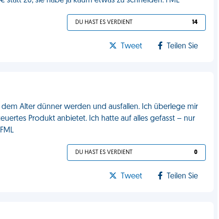
5 € statt 20, sie habe ja kaum etwas zu schneiden. FML
DU HAST ES VERDIENT
14
Tweet
Teilen Sie
t dem Alter dünner werden und ausfallen. Ich überlege mir
euertes Produkt anbietet. Ich hatte auf alles gefasst – nur
. FML
DU HAST ES VERDIENT
0
Tweet
Teilen Sie