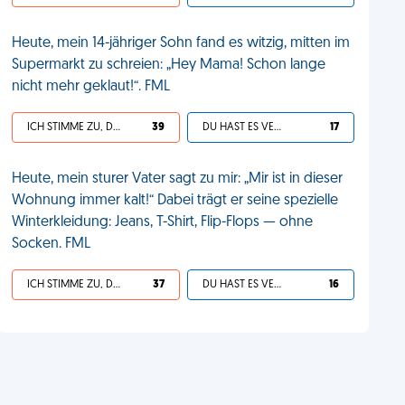
Heute, mein 14-jähriger Sohn fand es witzig, mitten im
Supermarkt zu schreien: „Hey Mama! Schon lange
nicht mehr geklaut!“. FML
ICH STIMME ZU, DEIN LEBEN IST SCHEISSE
39
DU HAST ES VERDIENT
17
Heute, mein sturer Vater sagt zu mir: „Mir ist in dieser
Wohnung immer kalt!“ Dabei trägt er seine spezielle
Winterkleidung: Jeans, T-Shirt, Flip-Flops — ohne
Socken. FML
ICH STIMME ZU, DEIN LEBEN IST SCHEISSE
37
DU HAST ES VERDIENT
16