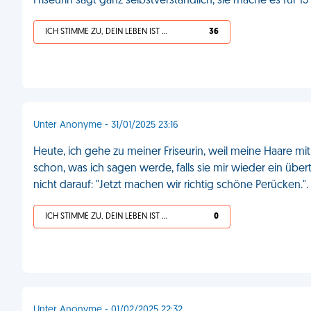
Friseurin sagt ganz selbstverständlich, sie mache es für 1
ICH STIMME ZU, DEIN LEBEN IST SCHEISSE
36
Unter Anonyme - 31/01/2025 23:16
Heute, ich gehe zu meiner Friseurin, weil meine Haare mi
schon, was ich sagen werde, falls sie mir wieder ein übert
nicht darauf: "Jetzt machen wir richtig schöne Perücken."
ICH STIMME ZU, DEIN LEBEN IST SCHEISSE
0
Unter Anonyme - 01/02/2025 22:32