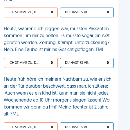
ICH STIMME ZU, DEIN LEBEN IST SCHEISSE
0
DU HAST ES VERDIENT
0
Heute, während ich joggen war, mussten Passanten
kommen, um mir zu helfen. Es musste sogar ein Arzt
gerufen werden. Zerrung, Krampf, Unterzuckerung?
Nein. Eine Taube ist mir ins Gesicht geflogen. FML
ICH STIMME ZU, DEIN LEBEN IST SCHEISSE
0
DU HAST ES VERDIENT
0
Heute früh höre ich meinem Nachbarn zu, wie er sich
an der Tür darüber beschwert, dass man, ich zitiere:
'Auch wenn es ein Kind ist, kann man sie nicht jedes
Wochenende ab 10 Uhr morgens singen lassen! Wo
kommen wir denn da hin!' Meine Tochter ist 2 Jahre
alt. FML
ICH STIMME ZU, DEIN LEBEN IST SCHEISSE
0
DU HAST ES VERDIENT
0