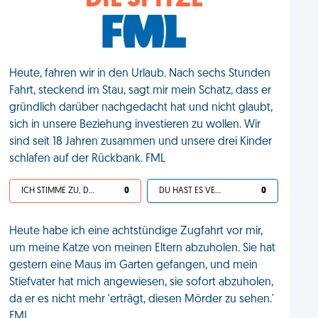
DIE SPITZE
Heute, fahren wir in den Urlaub. Nach sechs Stunden
Fahrt, steckend im Stau, sagt mir mein Schatz, dass er
gründlich darüber nachgedacht hat und nicht glaubt,
sich in unsere Beziehung investieren zu wollen. Wir
sind seit 18 Jahren zusammen und unsere drei Kinder
schlafen auf der Rückbank. FML
ICH STIMME ZU, DEIN LEBEN IST SCHEISSE
0
DU HAST ES VERDIENT
0
Heute habe ich eine achtstündige Zugfahrt vor mir,
um meine Katze von meinen Eltern abzuholen. Sie hat
gestern eine Maus im Garten gefangen, und mein
Stiefvater hat mich angewiesen, sie sofort abzuholen,
da er es nicht mehr 'erträgt, diesen Mörder zu sehen.'
FML