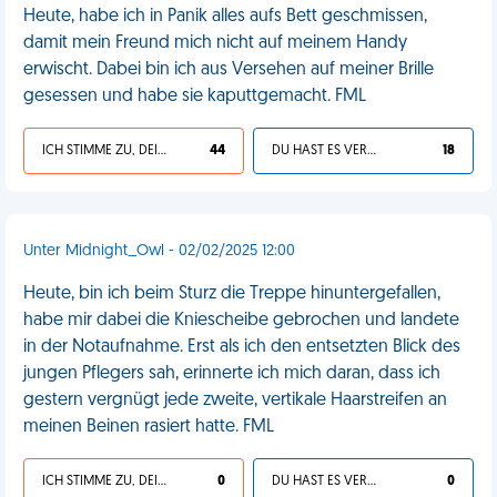
Heute, habe ich in Panik alles aufs Bett geschmissen,
damit mein Freund mich nicht auf meinem Handy
erwischt. Dabei bin ich aus Versehen auf meiner Brille
gesessen und habe sie kaputtgemacht. FML
ICH STIMME ZU, DEIN LEBEN IST SCHEISSE
44
DU HAST ES VERDIENT
18
Unter Midnight_Owl - 02/02/2025 12:00
Heute, bin ich beim Sturz die Treppe hinuntergefallen,
habe mir dabei die Kniescheibe gebrochen und landete
in der Notaufnahme. Erst als ich den entsetzten Blick des
jungen Pflegers sah, erinnerte ich mich daran, dass ich
gestern vergnügt jede zweite, vertikale Haarstreifen an
meinen Beinen rasiert hatte. FML
ICH STIMME ZU, DEIN LEBEN IST SCHEISSE
0
DU HAST ES VERDIENT
0