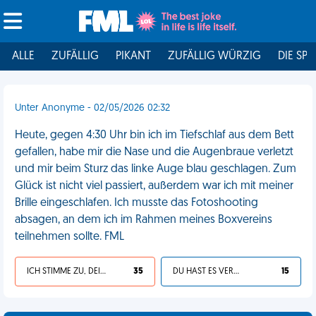
ALLE
ZUFÄLLIG
PIKANT
ZUFÄLLIG WÜRZIG
DIE SPI
Unter Anonyme - 02/05/2026 02:32
Heute, gegen 4:30 Uhr bin ich im Tiefschlaf aus dem Bett
gefallen, habe mir die Nase und die Augenbraue verletzt
und mir beim Sturz das linke Auge blau geschlagen. Zum
Glück ist nicht viel passiert, außerdem war ich mit meiner
Brille eingeschlafen. Ich musste das Fotoshooting
absagen, an dem ich im Rahmen meines Boxvereins
teilnehmen sollte. FML
ICH STIMME ZU, DEIN LEBEN IST SCHEISSE
35
DU HAST ES VERDIENT
15