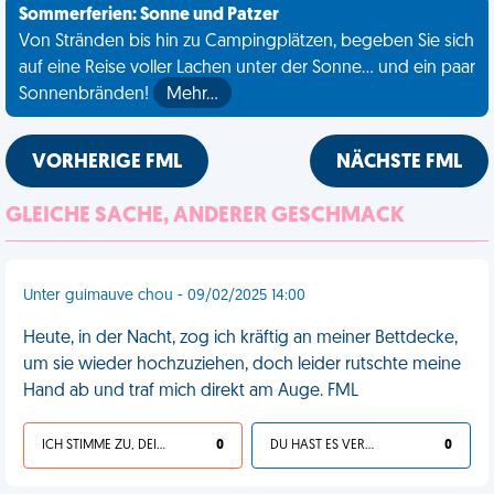
Sommerferien: Sonne und Patzer
Von Stränden bis hin zu Campingplätzen, begeben Sie sich
auf eine Reise voller Lachen unter der Sonne... und ein paar
Sonnenbränden!
Mehr…
VORHERIGE FML
NÄCHSTE FML
GLEICHE SACHE, ANDERER GESCHMACK
Unter guimauve chou - 09/02/2025 14:00
Heute, in der Nacht, zog ich kräftig an meiner Bettdecke,
um sie wieder hochzuziehen, doch leider rutschte meine
Hand ab und traf mich direkt am Auge. FML
ICH STIMME ZU, DEIN LEBEN IST SCHEISSE
0
DU HAST ES VERDIENT
0