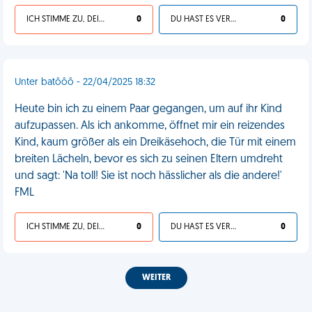
ICH STIMME ZU, DEIN LEBEN IST SCHEISSE
0
DU HAST ES VERDIENT
0
Unter batôôô - 22/04/2025 18:32
Heute bin ich zu einem Paar gegangen, um auf ihr Kind
aufzupassen. Als ich ankomme, öffnet mir ein reizendes
Kind, kaum größer als ein Dreikäsehoch, die Tür mit einem
breiten Lächeln, bevor es sich zu seinen Eltern umdreht
und sagt: 'Na toll! Sie ist noch hässlicher als die andere!'
FML
ICH STIMME ZU, DEIN LEBEN IST SCHEISSE
0
DU HAST ES VERDIENT
0
WEITER