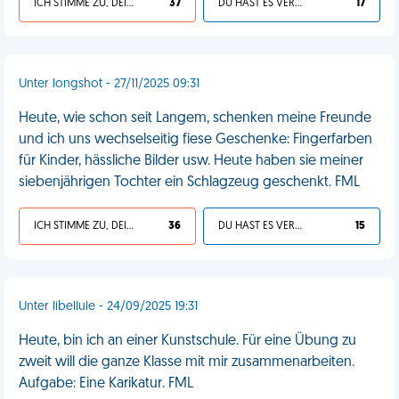
ICH STIMME ZU, DEIN LEBEN IST SCHEISSE
37
DU HAST ES VERDIENT
17
Unter longshot - 27/11/2025 09:31
Heute, wie schon seit Langem, schenken meine Freunde
und ich uns wechselseitig fiese Geschenke: Fingerfarben
für Kinder, hässliche Bilder usw. Heute haben sie meiner
siebenjährigen Tochter ein Schlagzeug geschenkt. FML
ICH STIMME ZU, DEIN LEBEN IST SCHEISSE
36
DU HAST ES VERDIENT
15
Unter libellule - 24/09/2025 19:31
Heute, bin ich an einer Kunstschule. Für eine Übung zu
zweit will die ganze Klasse mit mir zusammenarbeiten.
Aufgabe: Eine Karikatur. FML