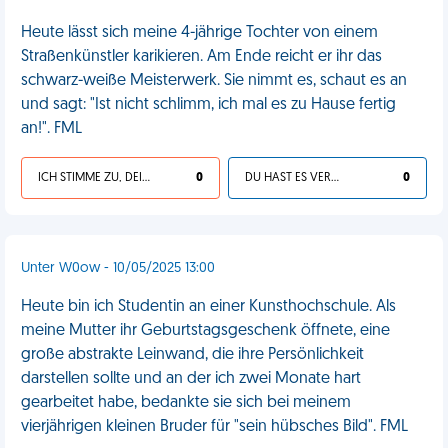
Heute lässt sich meine 4-jährige Tochter von einem
Straßenkünstler karikieren. Am Ende reicht er ihr das
schwarz-weiße Meisterwerk. Sie nimmt es, schaut es an
und sagt: "Ist nicht schlimm, ich mal es zu Hause fertig
an!". FML
ICH STIMME ZU, DEIN LEBEN IST SCHEISSE
0
DU HAST ES VERDIENT
0
Unter W0ow - 10/05/2025 13:00
Heute bin ich Studentin an einer Kunsthochschule. Als
meine Mutter ihr Geburtstagsgeschenk öffnete, eine
große abstrakte Leinwand, die ihre Persönlichkeit
darstellen sollte und an der ich zwei Monate hart
gearbeitet habe, bedankte sie sich bei meinem
vierjährigen kleinen Bruder für "sein hübsches Bild". FML