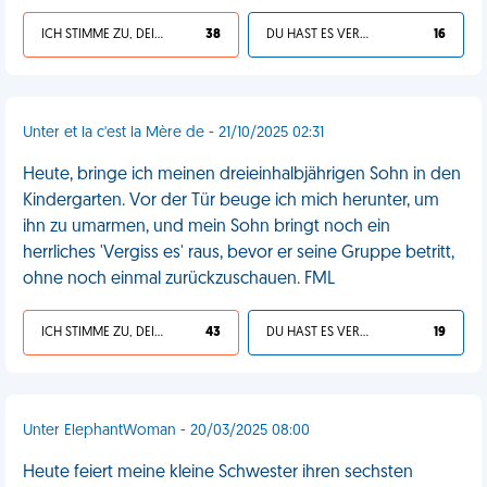
ICH STIMME ZU, DEIN LEBEN IST SCHEISSE
38
DU HAST ES VERDIENT
16
Unter et la c'est la Mère de - 21/10/2025 02:31
Heute, bringe ich meinen dreieinhalbjährigen Sohn in den
Kindergarten. Vor der Tür beuge ich mich herunter, um
ihn zu umarmen, und mein Sohn bringt noch ein
herrliches 'Vergiss es' raus, bevor er seine Gruppe betritt,
ohne noch einmal zurückzuschauen. FML
ICH STIMME ZU, DEIN LEBEN IST SCHEISSE
43
DU HAST ES VERDIENT
19
Unter ElephantWoman - 20/03/2025 08:00
Heute feiert meine kleine Schwester ihren sechsten