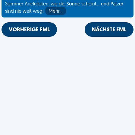
Sommer-Anekdoten, wo die Sonne scheint... und Patzer
sind nie weit weg!
Mehr…
VORHERIGE FML
NÄCHSTE FML