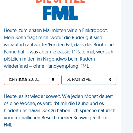
DIE SPITZE
Heute, zum ersten Mal mieten wir ein Elektroboot.
Mein Sohn fragt mich, wofür die Ruder gut sind,
worauf ich antworte: 'Für den Fall, dass das Boot eine
Panne hat – was aber nie passiert.' Rate mal, wer sich
plötzlich mitten im Nirgendwo beim Rudern
wiederfand – ohne Handyempfang. FML
ICH STIMME ZU, DEIN LEBEN IST SCHEISSE
0
DU HAST ES VERDIENT
0
Heute, es ist wieder soweit. Wie jeden Monat dauert
es eine Woche, es verdirbt mir die Laune und es
hindert uns daran, Sex zu haben. Ich spreche natürlich
vom monatlichen Besuch meiner Schwiegereltern.
FML