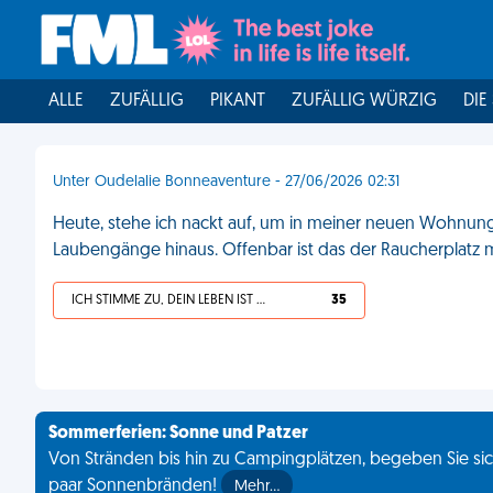
ALLE
ZUFÄLLIG
PIKANT
ZUFÄLLIG WÜRZIG
DIE
Unter Oudelalie Bonneaventure - 27/06/2026 02:31
Heute, stehe ich nackt auf, um in meiner neuen Wohnung
Laubengänge hinaus. Offenbar ist das der Raucherplatz m
ICH STIMME ZU, DEIN LEBEN IST SCHEISSE
35
Sommerferien: Sonne und Patzer
Von Stränden bis hin zu Campingplätzen, begeben Sie sich
paar Sonnenbränden!
Mehr…