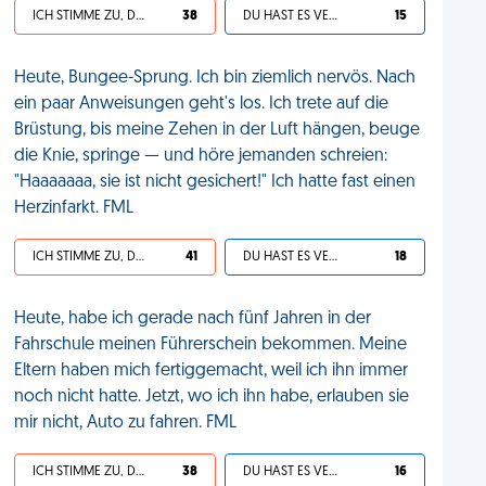
ICH STIMME ZU, DEIN LEBEN IST SCHEISSE
38
DU HAST ES VERDIENT
15
Heute, Bungee-Sprung. Ich bin ziemlich nervös. Nach
ein paar Anweisungen geht's los. Ich trete auf die
Brüstung, bis meine Zehen in der Luft hängen, beuge
die Knie, springe — und höre jemanden schreien:
"Haaaaaaa, sie ist nicht gesichert!" Ich hatte fast einen
Herzinfarkt. FML
ICH STIMME ZU, DEIN LEBEN IST SCHEISSE
41
DU HAST ES VERDIENT
18
Heute, habe ich gerade nach fünf Jahren in der
Fahrschule meinen Führerschein bekommen. Meine
Eltern haben mich fertiggemacht, weil ich ihn immer
noch nicht hatte. Jetzt, wo ich ihn habe, erlauben sie
mir nicht, Auto zu fahren. FML
ICH STIMME ZU, DEIN LEBEN IST SCHEISSE
38
DU HAST ES VERDIENT
16