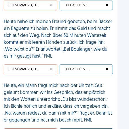
ICH STIMME ZU, DEIN LEBEN IST SCHEISSE
0
DU HAST ES VERDIENT
0
Heute habe ich meinen Freund gebeten, beim Bäcker
ein Baguette zu holen. Er nimmt das Geld und macht
sich auf den Weg. Nach über 30 Minuten Wartezeit
kommt er mit leeren Händen zurück. Ich frage ihn:
„Wo warst du?“ Er antwortet: „Bei Boulanger, wie du
es mir gesagt hast.“ FML
ICH STIMME ZU, DEIN LEBEN IST SCHEISSE
0
DU HAST ES VERDIENT
0
Heute, ein Mann fragt mich nach der Uhrzeit. Gut
gelaunt kommen wir ins Gespräch, das er plötzlich
mit den Worten unterbricht: „Du bist wunderschön.“
Ich lächle höflich und erkläre, dass ich vergeben bin.
„Na, warum redest du dann mit mir?“, fragt er. Dann ist
er gegangen und hat mich beschimpft. FML