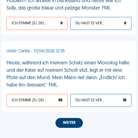
Problem? Ich arbeite in Disneyland und heute war ich
Sully, das große blaue und pelzige Monster. FML
ICH STIMME ZU, DEIN LEBEN IST SCHEISSE
0
DU HAST ES VERDIENT
0
Unter Carlita - 17/04/2026 12:35
Heute, während ich meinem Schatz einen Monolog halte
und der Kater auf meinem Schoß sitzt, legt er mir eine
Pfote auf den Mund. Mein Mann rief dann: „Endlich! Ich
habe ihn dressiert.“ FML
ICH STIMME ZU, DEIN LEBEN IST SCHEISSE
45
DU HAST ES VERDIENT
18
WEITER