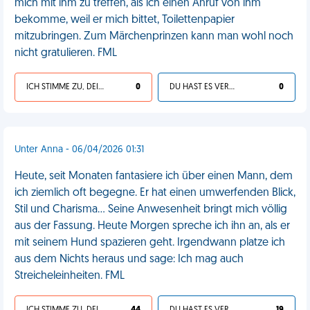
mich mit ihm zu treffen, als ich einen Anruf von ihm
bekomme, weil er mich bittet, Toilettenpapier
mitzubringen. Zum Märchenprinzen kann man wohl noch
nicht gratulieren. FML
ICH STIMME ZU, DEIN LEBEN IST SCHEISSE
0
DU HAST ES VERDIENT
0
Unter Anna - 06/04/2026 01:31
Heute, seit Monaten fantasiere ich über einen Mann, dem
ich ziemlich oft begegne. Er hat einen umwerfenden Blick,
Stil und Charisma… Seine Anwesenheit bringt mich völlig
aus der Fassung. Heute Morgen spreche ich ihn an, als er
mit seinem Hund spazieren geht. Irgendwann platze ich
aus dem Nichts heraus und sage: Ich mag auch
Streicheleinheiten. FML