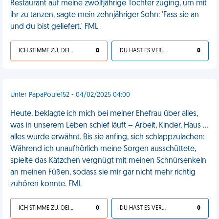
Restaurant auf meine zwölfjährige Tochter zuging, um mit
ihr zu tanzen, sagte mein zehnjähriger Sohn: 'Fass sie an
und du bist geliefert.' FML
ICH STIMME ZU, DEIN LEBEN IST SCHEISSE
0
DU HAST ES VERDIENT
0
Unter PapaPoule152 - 04/02/2025 04:00
Heute, beklagte ich mich bei meiner Ehefrau über alles,
was in unserem Leben schief läuft – Arbeit, Kinder, Haus …
alles wurde erwähnt. Bis sie anfing, sich schlappzulachen:
Während ich unaufhörlich meine Sorgen ausschüttete,
spielte das Kätzchen vergnügt mit meinen Schnürsenkeln
an meinen Füßen, sodass sie mir gar nicht mehr richtig
zuhören konnte. FML
ICH STIMME ZU, DEIN LEBEN IST SCHEISSE
0
DU HAST ES VERDIENT
0