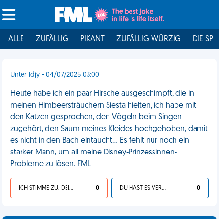
ALLE
ZUFÄLLIG
PIKANT
ZUFÄLLIG WÜRZIG
DIE SPI
Unter Idjy - 04/07/2025 03:00
Heute habe ich ein paar Hirsche ausgeschimpft, die in
meinen Himbeersträuchern Siesta hielten, ich habe mit
den Katzen gesprochen, den Vögeln beim Singen
zugehört, den Saum meines Kleides hochgehoben, damit
es nicht in den Bach eintaucht… Es fehlt nur noch ein
starker Mann, um all meine Disney-Prinzessinnen-
Probleme zu lösen. FML
ICH STIMME ZU, DEIN LEBEN IST SCHEISSE
0
DU HAST ES VERDIENT
0