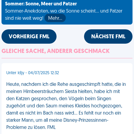
Sommer: Sonne, Meer und Patzer
Sommer-Anekdoten, wo die Sonne scheint... und Patzer
sind nie weit weg!
Mehr…
VORHERIGE FML
NÄCHSTE FML
GLEICHE SACHE, ANDERER GESCHMACK
Unter Idjy - 04/07/2025 12:32
Heute, nachdem ich die Rehe ausgeschimpft hatte, die in
meinen Himbeersträuchern Siesta hielten, habe ich mit
den Katzen gesprochen, den Vögeln beim Singen
zugehört und den Saum meines Kleides hochgezogen,
damit es nicht im Bach nass wird… Es fehlt nur noch ein
starker Mann, um all meine Disney-Prinzessinnen-
Probleme zu lösen. FML