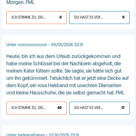
Morgen. FML
ICH STIMME ZU, DEIN LEBEN IST SCHEISSE
0
DU HAST ES VERDIENT
0
Unter noooooooonn - 09/05/2026 23:31
Heute, bin ich aus dem Urlaub zurückgekommen und
habe meine Schlüssel bei der Nachbarin abgeholt, die
meinen Kater füttern sollte. Sie sagte, sie hätte sich gut
um ihn gekümmert. Tatsächlich hat er jetzt eine Decke auf
dem Kopf, ein rosa Halsband mit unechten Diamanten
und kleine Hausschuhe, die sie selbst gemacht hat. FML
ICH STIMME ZU, DEIN LEBEN IST SCHEISSE
40
DU HAST ES VERDIENT
17
Unter tarteauxfraises - 22/10/2025 23:31