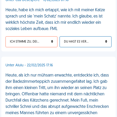
Unter Cas Désespéré - 11/02/2025 07:16
Heute, habe ich mich ertappt, wie ich mit meiner Katze
sprach und sie 'mein Schatz' nannte. Ich glaube, es ist
wirklich höchste Zeit, dass ich mir endlich wieder ein
soziales Leben aufbaue. FML
ICH STIMME ZU, DEIN LEBEN IST SCHEISSE
0
DU HAST ES VERDIENT
0
Unter Alulu - 22/02/2025 17:16
Heute, als ich nur mühsam erwachte, entdeckte ich, dass
der Badezimmerteppich zusammengefaltet lag. Ich gab
ihm einen kleinen Tritt, um ihn wieder an seinen Platz zu
bringen. Offenbar hatte niemand mit dem nächtlichen
Durchfall des Kätzchens gerechnet. Mein Fuß, mein
schriller Schrei und das abrupt aufgewachte Erschrecken
meines Mannes führten zu einem unvergesslichen