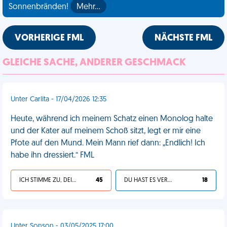
Sonnenbränden!
Mehr…
VORHERIGE FML
NÄCHSTE FML
GLEICHE SACHE, ANDERER GESCHMACK
Unter Carlita - 17/04/2026 12:35
Heute, während ich meinem Schatz einen Monolog halte
und der Kater auf meinem Schoß sitzt, legt er mir eine
Pfote auf den Mund. Mein Mann rief dann: „Endlich! Ich
habe ihn dressiert.“ FML
ICH STIMME ZU, DEIN LEBEN IST SCHEISSE
45
DU HAST ES VERDIENT
18
Unter Sonson - 03/05/2025 17:00