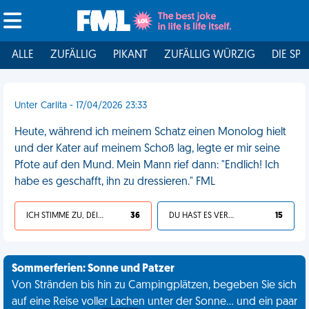
ALLE
ZUFÄLLIG
PIKANT
ZUFÄLLIG WÜRZIG
DIE SPI
Unter Carlita - 17/04/2026 23:33
Heute, während ich meinem Schatz einen Monolog hielt
und der Kater auf meinem Schoß lag, legte er mir seine
Pfote auf den Mund. Mein Mann rief dann: "Endlich! Ich
habe es geschafft, ihn zu dressieren." FML
ICH STIMME ZU, DEIN LEBEN IST SCHEISSE
36
DU HAST ES VERDIENT
15
Sommerferien: Sonne und Patzer
Von Stränden bis hin zu Campingplätzen, begeben Sie sich
auf eine Reise voller Lachen unter der Sonne... und ein paar