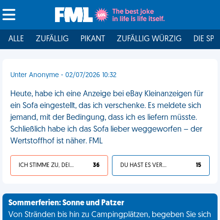
ALLE
ZUFÄLLIG
PIKANT
ZUFÄLLIG WÜRZIG
DIE SPI
Unter Anonyme - 02/07/2026 10:32
Heute, habe ich eine Anzeige bei eBay Kleinanzeigen für
ein Sofa eingestellt, das ich verschenke. Es meldete sich
jemand, mit der Bedingung, dass ich es liefern müsste.
Schließlich habe ich das Sofa lieber weggeworfen – der
Wertstoffhof ist näher. FML
ICH STIMME ZU, DEIN LEBEN IST SCHEISSE
36
DU HAST ES VERDIENT
15
Sommerferien: Sonne und Patzer
Von Stränden bis hin zu Campingplätzen, begeben Sie sich