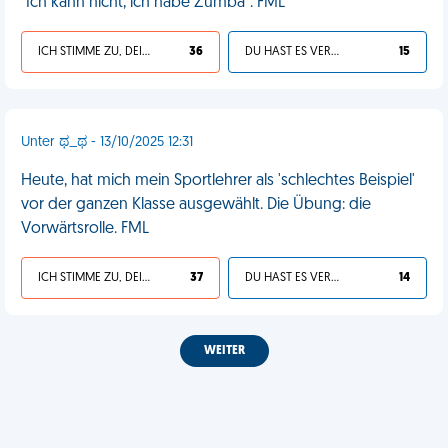
"Ich kann nicht, ich habe Zumba". FML
ICH STIMME ZU, DEIN LEBEN IST SCHEISSE
36
DU HAST ES VERDIENT
15
Unter ಥ_ಥ - 13/10/2025 12:31
Heute, hat mich mein Sportlehrer als 'schlechtes Beispiel'
vor der ganzen Klasse ausgewählt. Die Übung: die
Vorwärtsrolle. FML
ICH STIMME ZU, DEIN LEBEN IST SCHEISSE
37
DU HAST ES VERDIENT
14
WEITER