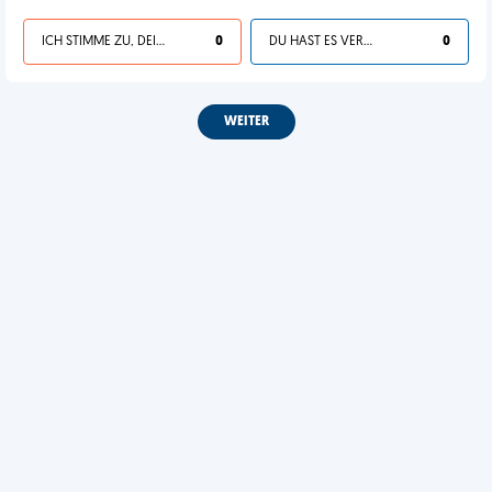
ICH STIMME ZU, DEIN LEBEN IST SCHEISSE
0
DU HAST ES VERDIENT
0
WEITER