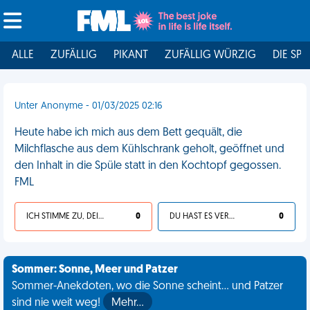
ALLE
ZUFÄLLIG
PIKANT
ZUFÄLLIG WÜRZIG
DIE SPI
Unter Anonyme - 01/03/2025 02:16
Heute habe ich mich aus dem Bett gequält, die
Milchflasche aus dem Kühlschrank geholt, geöffnet und
den Inhalt in die Spüle statt in den Kochtopf gegossen.
FML
ICH STIMME ZU, DEIN LEBEN IST SCHEISSE
0
DU HAST ES VERDIENT
0
Sommer: Sonne, Meer und Patzer
Sommer-Anekdoten, wo die Sonne scheint... und Patzer
sind nie weit weg!
Mehr…