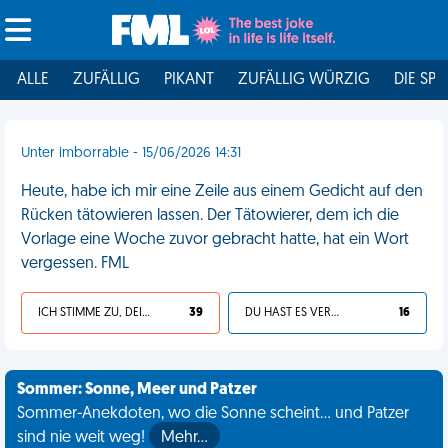
ALLE
ZUFÄLLIG
PIKANT
ZUFÄLLIG WÜRZIG
DIE SPI
Unter imborrable - 15/06/2026 14:31
Heute, habe ich mir eine Zeile aus einem Gedicht auf den
Rücken tätowieren lassen. Der Tätowierer, dem ich die
Vorlage eine Woche zuvor gebracht hatte, hat ein Wort
vergessen. FML
ICH STIMME ZU, DEIN LEBEN IST SCHEISSE
39
DU HAST ES VERDIENT
16
Sommer: Sonne, Meer und Patzer
Sommer-Anekdoten, wo die Sonne scheint... und Patzer
sind nie weit weg!
Mehr…