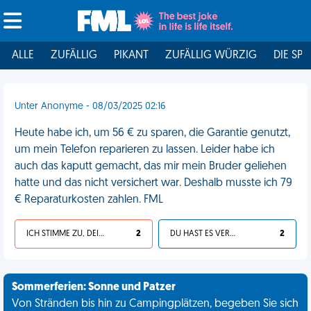
ALLE
ZUFÄLLIG
PIKANT
ZUFÄLLIG WÜRZIG
DIE SPI
Unter Anonyme - 08/03/2025 02:16
Heute habe ich, um 56 € zu sparen, die Garantie genutzt,
um mein Telefon reparieren zu lassen. Leider habe ich
auch das kaputt gemacht, das mir mein Bruder geliehen
hatte und das nicht versichert war. Deshalb musste ich 79
€ Reparaturkosten zahlen. FML
ICH STIMME ZU, DEIN LEBEN IST SCHEISSE
2
DU HAST ES VERDIENT
2
Sommerferien: Sonne und Patzer
Von Stränden bis hin zu Campingplätzen, begeben Sie sich