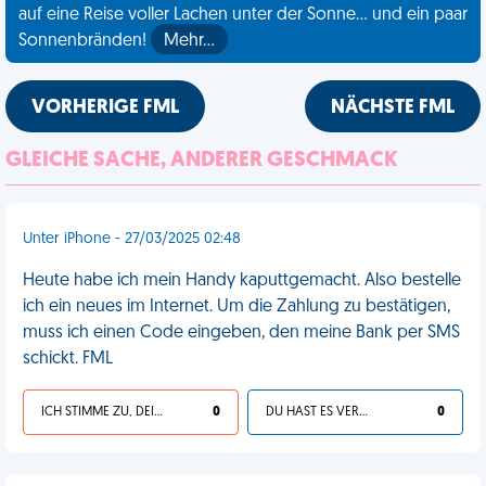
auf eine Reise voller Lachen unter der Sonne... und ein paar
Sonnenbränden!
Mehr…
VORHERIGE FML
NÄCHSTE FML
GLEICHE SACHE, ANDERER GESCHMACK
Unter iPhone - 27/03/2025 02:48
Heute habe ich mein Handy kaputtgemacht. Also bestelle
ich ein neues im Internet. Um die Zahlung zu bestätigen,
muss ich einen Code eingeben, den meine Bank per SMS
schickt. FML
ICH STIMME ZU, DEIN LEBEN IST SCHEISSE
0
DU HAST ES VERDIENT
0