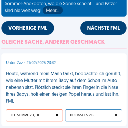
Sommer-Anekdoten, wo die Sonne scheint... und Patzer
sind nie weit weg!
Mehr…
VORHERIGE FML
NÄCHSTE FML
GLEICHE SACHE, ANDERER GESCHMACK
Unter Zaz - 21/02/2025 23:32
Heute, während mein Mann tankt, beobachte ich gerührt,
wie eine Mutter mit ihrem Baby auf dem Schoß im Auto
nebenan sitzt. Plötzlich steckt sie ihren Finger in die Nase
ihres Babys, holt einen riesigen Popel heraus und isst ihn.
FML
ICH STIMME ZU, DEIN LEBEN IST SCHEISSE
0
DU HAST ES VERDIENT
0