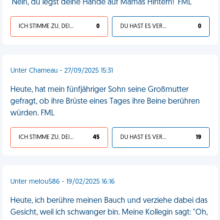
'Nein, du legst deine Hände auf Mamas Hintern!' FML
ICH STIMME ZU, DEIN LEBEN IST SCHEISSE
0
DU HAST ES VERDIENT
0
Unter Chameau - 27/09/2025 15:31
Heute, hat mein fünfjähriger Sohn seine Großmutter
gefragt, ob ihre Brüste eines Tages ihre Beine berühren
würden. FML
ICH STIMME ZU, DEIN LEBEN IST SCHEISSE
45
DU HAST ES VERDIENT
19
Unter melou586 - 19/02/2025 16:16
Heute, ich berühre meinen Bauch und verziehe dabei das
Gesicht, weil ich schwanger bin. Meine Kollegin sagt: "Oh,