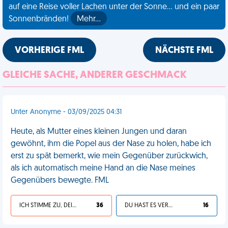
auf eine Reise voller Lachen unter der Sonne... und ein paar
Sonnenbränden!
Mehr…
VORHERIGE FML
NÄCHSTE FML
GLEICHE SACHE, ANDERER GESCHMACK
Unter Anonyme - 03/09/2025 04:31
Heute, als Mutter eines kleinen Jungen und daran
gewöhnt, ihm die Popel aus der Nase zu holen, habe ich
erst zu spät bemerkt, wie mein Gegenüber zurückwich,
als ich automatisch meine Hand an die Nase meines
Gegenübers bewegte. FML
ICH STIMME ZU, DEIN LEBEN IST SCHEISSE
36
DU HAST ES VERDIENT
16