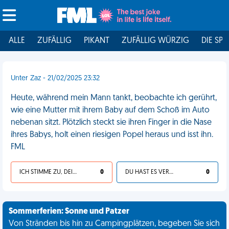
ALLE
ZUFÄLLIG
PIKANT
ZUFÄLLIG WÜRZIG
DIE SPI
Unter Zaz - 21/02/2025 23:32
Heute, während mein Mann tankt, beobachte ich gerührt,
wie eine Mutter mit ihrem Baby auf dem Schoß im Auto
nebenan sitzt. Plötzlich steckt sie ihren Finger in die Nase
ihres Babys, holt einen riesigen Popel heraus und isst ihn.
FML
ICH STIMME ZU, DEIN LEBEN IST SCHEISSE
0
DU HAST ES VERDIENT
0
Sommerferien: Sonne und Patzer
Von Stränden bis hin zu Campingplätzen, begeben Sie sich