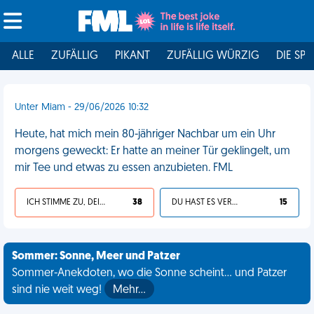
ALLE
ZUFÄLLIG
PIKANT
ZUFÄLLIG WÜRZIG
DIE SPI
Unter Miam - 29/06/2026 10:32
Heute, hat mich mein 80-jähriger Nachbar um ein Uhr
morgens geweckt: Er hatte an meiner Tür geklingelt, um
mir Tee und etwas zu essen anzubieten. FML
ICH STIMME ZU, DEIN LEBEN IST SCHEISSE
38
DU HAST ES VERDIENT
15
Sommer: Sonne, Meer und Patzer
Sommer-Anekdoten, wo die Sonne scheint... und Patzer
sind nie weit weg!
Mehr…