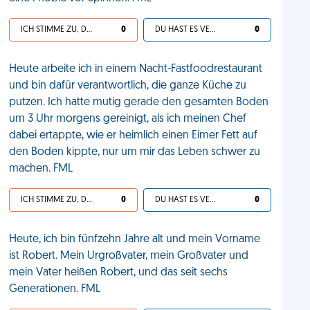
ICH STIMME ZU, DEIN LEBEN IST SCHEISSE
0
DU HAST ES VERDIENT
0
Heute arbeite ich in einem Nacht-Fastfoodrestaurant
und bin dafür verantwortlich, die ganze Küche zu
putzen. Ich hatte mutig gerade den gesamten Boden
um 3 Uhr morgens gereinigt, als ich meinen Chef
dabei ertappte, wie er heimlich einen Eimer Fett auf
den Boden kippte, nur um mir das Leben schwer zu
machen. FML
ICH STIMME ZU, DEIN LEBEN IST SCHEISSE
0
DU HAST ES VERDIENT
0
Heute, ich bin fünfzehn Jahre alt und mein Vorname
ist Robert. Mein Urgroßvater, mein Großvater und
mein Vater heißen Robert, und das seit sechs
Generationen. FML