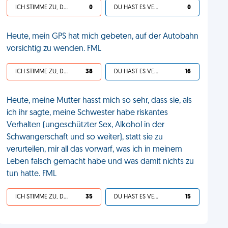
ICH STIMME ZU, DEIN LEBEN IST SCHEISSE
0
DU HAST ES VERDIENT
0
Heute, mein GPS hat mich gebeten, auf der Autobahn
vorsichtig zu wenden. FML
ICH STIMME ZU, DEIN LEBEN IST SCHEISSE
38
DU HAST ES VERDIENT
16
Heute, meine Mutter hasst mich so sehr, dass sie, als
ich ihr sagte, meine Schwester habe riskantes
Verhalten (ungeschützter Sex, Alkohol in der
Schwangerschaft und so weiter), statt sie zu
verurteilen, mir all das vorwarf, was ich in meinem
Leben falsch gemacht habe und was damit nichts zu
tun hatte. FML
ICH STIMME ZU, DEIN LEBEN IST SCHEISSE
35
DU HAST ES VERDIENT
15