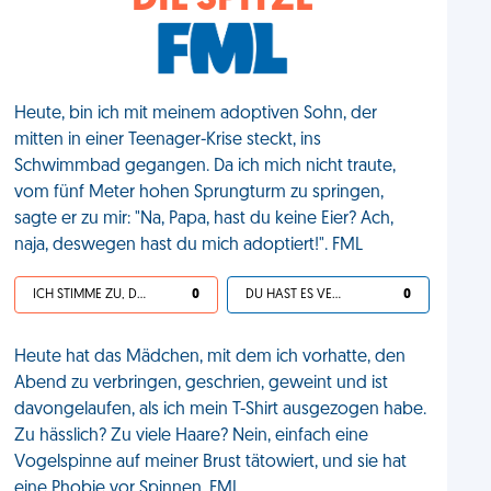
DIE SPITZE
Heute, bin ich mit meinem adoptiven Sohn, der
mitten in einer Teenager-Krise steckt, ins
Schwimmbad gegangen. Da ich mich nicht traute,
vom fünf Meter hohen Sprungturm zu springen,
sagte er zu mir: "Na, Papa, hast du keine Eier? Ach,
naja, deswegen hast du mich adoptiert!". FML
ICH STIMME ZU, DEIN LEBEN IST SCHEISSE
0
DU HAST ES VERDIENT
0
Heute hat das Mädchen, mit dem ich vorhatte, den
Abend zu verbringen, geschrien, geweint und ist
davongelaufen, als ich mein T-Shirt ausgezogen habe.
Zu hässlich? Zu viele Haare? Nein, einfach eine
Vogelspinne auf meiner Brust tätowiert, und sie hat
eine Phobie vor Spinnen. FML