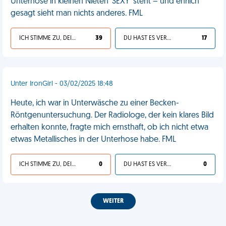
Unterhose in kleinen Nieten 'SEXY' steht – und ehrlich
gesagt sieht man nichts anderes. FML
ICH STIMME ZU, DEIN LEBEN IST SCHEISSE
39
DU HAST ES VERDIENT
17
Unter IronGirl - 03/02/2025 18:48
Heute, ich war in Unterwäsche zu einer Becken-
Röntgenuntersuchung. Der Radiologe, der kein klares Bild
erhalten konnte, fragte mich ernsthaft, ob ich nicht etwa
etwas Metallisches in der Unterhose habe. FML
ICH STIMME ZU, DEIN LEBEN IST SCHEISSE
0
DU HAST ES VERDIENT
0
WEITER