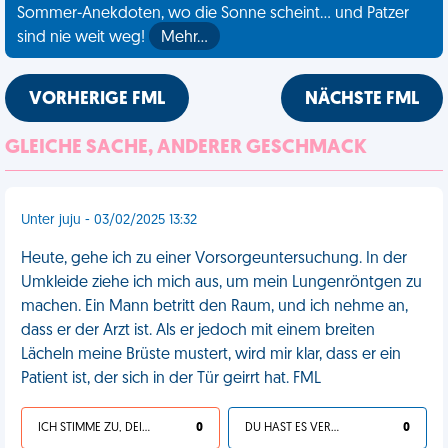
Sommer-Anekdoten, wo die Sonne scheint... und Patzer
sind nie weit weg!
Mehr…
VORHERIGE FML
NÄCHSTE FML
GLEICHE SACHE, ANDERER GESCHMACK
Unter juju - 03/02/2025 13:32
Heute, gehe ich zu einer Vorsorgeuntersuchung. In der
Umkleide ziehe ich mich aus, um mein Lungenröntgen zu
machen. Ein Mann betritt den Raum, und ich nehme an,
dass er der Arzt ist. Als er jedoch mit einem breiten
Lächeln meine Brüste mustert, wird mir klar, dass er ein
Patient ist, der sich in der Tür geirrt hat. FML
ICH STIMME ZU, DEIN LEBEN IST SCHEISSE
0
DU HAST ES VERDIENT
0