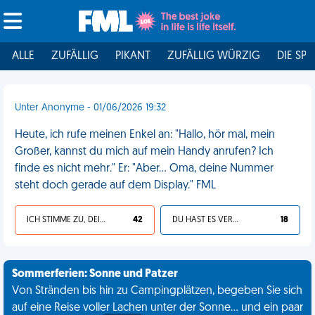
ALLE
ZUFÄLLIG
PIKANT
ZUFÄLLIG WÜRZIG
DIE SPI
Unter Anonyme - 01/06/2026 19:32
Heute, ich rufe meinen Enkel an: "Hallo, hör mal, mein
Großer, kannst du mich auf mein Handy anrufen? Ich
finde es nicht mehr." Er: "Aber... Oma, deine Nummer
steht doch gerade auf dem Display." FML
ICH STIMME ZU, DEIN LEBEN IST SCHEISSE
42
DU HAST ES VERDIENT
18
Sommerferien: Sonne und Patzer
Von Stränden bis hin zu Campingplätzen, begeben Sie sich
auf eine Reise voller Lachen unter der Sonne... und ein paar