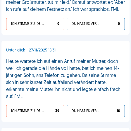
meiner Großmutter, tut mir leid.' Darauf antwortet er: 'Aber
ich rufe auf deinem Festnetz an.' Ich war sprachlos. FML
ICH STIMME ZU, DEIN LEBEN IST SCHEISSE
0
DU HAST ES VERDIENT
0
Unter click - 27/11/2025 15:31
Heute wartete ich auf einen Anruf meiner Mutter, doch
weil ich gerade die Hände voll hatte, bat ich meinen 14-
jährigen Sohn, ans Telefon zu gehen. Da seine Stimme
sich in sehr kurzer Zeit auffallend verändert hatte,
erkannte meine Mutter ihn nicht und legte einfach frech
auf. FML
ICH STIMME ZU, DEIN LEBEN IST SCHEISSE
39
DU HAST ES VERDIENT
16