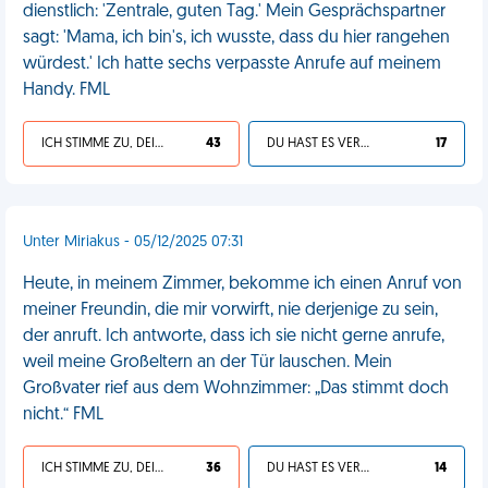
dienstlich: 'Zentrale, guten Tag.' Mein Gesprächspartner
sagt: 'Mama, ich bin's, ich wusste, dass du hier rangehen
würdest.' Ich hatte sechs verpasste Anrufe auf meinem
Handy. FML
ICH STIMME ZU, DEIN LEBEN IST SCHEISSE
43
DU HAST ES VERDIENT
17
Unter Miriakus - 05/12/2025 07:31
Heute, in meinem Zimmer, bekomme ich einen Anruf von
meiner Freundin, die mir vorwirft, nie derjenige zu sein,
der anruft. Ich antworte, dass ich sie nicht gerne anrufe,
weil meine Großeltern an der Tür lauschen. Mein
Großvater rief aus dem Wohnzimmer: „Das stimmt doch
nicht.“ FML
ICH STIMME ZU, DEIN LEBEN IST SCHEISSE
36
DU HAST ES VERDIENT
14