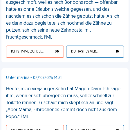
ausgeschimpft, weil es nach Bonbons roch — offenbar
hatte es ohne Erlaubnis welche gegessen, und das
nachdem es sich schon die Zähne geputzt hatte. Als ich
es dann dazu begleitete, sich nochmal die Zähne zu
putzen, sah ich seine neue Zahnpasta: mit
Fruchtgeschmack. FML
ICH STIMME ZU, DEIN LEBEN IST SCHEISSE
36
DU HAST ES VERDIENT
16
Unter marina - 02/10/2025 14:31
Heute, mein vierjähriger Sohn hat Magen-Darm. Ich sage
ihm, wenn er sich übergeben muss, soll er schnell zur
Toilette rennen. Er schaut mich skeptisch an und sagt:
„Aber Mama, Erbrochenes kommt doch nicht aus dem
Popo.“ FML