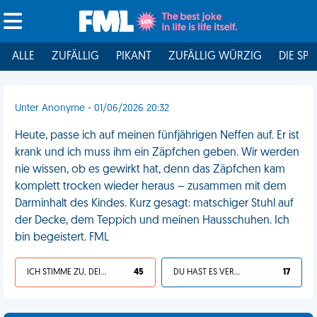
ALLE
ZUFÄLLIG
PIKANT
ZUFÄLLIG WÜRZIG
DIE SPI
Unter Anonyme - 01/06/2026 20:32
Heute, passe ich auf meinen fünfjährigen Neffen auf. Er ist
krank und ich muss ihm ein Zäpfchen geben. Wir werden
nie wissen, ob es gewirkt hat, denn das Zäpfchen kam
komplett trocken wieder heraus – zusammen mit dem
Darminhalt des Kindes. Kurz gesagt: matschiger Stuhl auf
der Decke, dem Teppich und meinen Hausschuhen. Ich
bin begeistert. FML
ICH STIMME ZU, DEIN LEBEN IST SCHEISSE
45
DU HAST ES VERDIENT
17