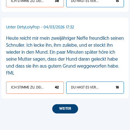
ICH STIMME ZU, DEIN LEBEN IST SCHEISSE
38
DU HAST ES VERDIENT
15
Unter DirtyLolyPop - 04/03/2026 17:32
Heute reicht mir mein zweijähriger Neffe freundlich seinen
Schnuller. Ich lecke ihn, ihm zuliebe, und er steckt ihn
wieder in den Mund. Ein paar Minuten später höre ich
seine Mutter sagen, dass der Hund daran geleckt habe
und dass sie ihn aus gutem Grund weggeworfen habe.
FML
ICH STIMME ZU, DEIN LEBEN IST SCHEISSE
42
DU HAST ES VERDIENT
16
WEITER