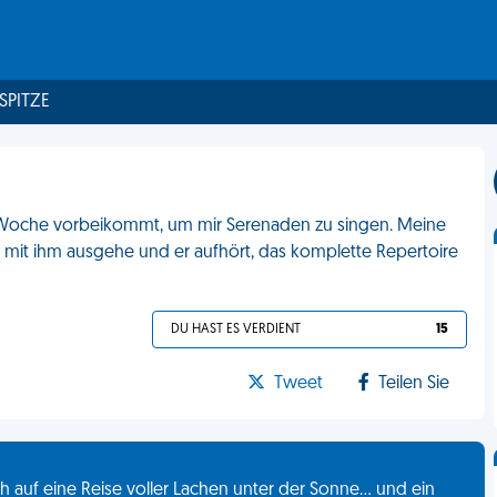
 SPITZE
de Woche vorbeikommt, um mir Serenaden zu singen. Meine
h mit ihm ausgehe und er aufhört, das komplette Repertoire
DU HAST ES VERDIENT
15
Tweet
Teilen Sie
 auf eine Reise voller Lachen unter der Sonne... und ein