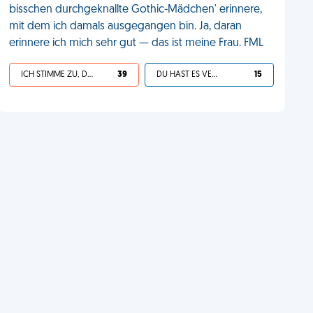
bisschen durchgeknallte Gothic-Mädchen' erinnere,
mit dem ich damals ausgegangen bin. Ja, daran
erinnere ich mich sehr gut — das ist meine Frau. FML
ICH STIMME ZU, DEIN LEBEN IST SCHEISSE
39
DU HAST ES VERDIENT
15