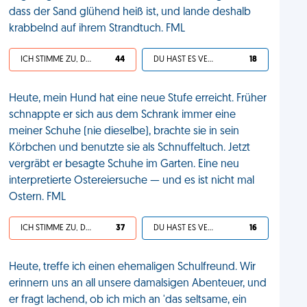
dass der Sand glühend heiß ist, und lande deshalb
krabbelnd auf ihrem Strandtuch. FML
ICH STIMME ZU, DEIN LEBEN IST SCHEISSE
44
DU HAST ES VERDIENT
18
Heute, mein Hund hat eine neue Stufe erreicht. Früher
schnappte er sich aus dem Schrank immer eine
meiner Schuhe (nie dieselbe), brachte sie in sein
Körbchen und benutzte sie als Schnuffeltuch. Jetzt
vergräbt er besagte Schuhe im Garten. Eine neu
interpretierte Ostereiersuche — und es ist nicht mal
Ostern. FML
ICH STIMME ZU, DEIN LEBEN IST SCHEISSE
37
DU HAST ES VERDIENT
16
Heute, treffe ich einen ehemaligen Schulfreund. Wir
erinnern uns an all unsere damalsigen Abenteuer, und
er fragt lachend, ob ich mich an 'das seltsame, ein