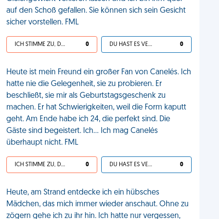
auf den Schoß gefallen. Sie können sich sein Gesicht
sicher vorstellen. FML
ICH STIMME ZU, DEIN LEBEN IST SCHEISSE
0
DU HAST ES VERDIENT
0
Heute ist mein Freund ein großer Fan von Canelés. Ich
hatte nie die Gelegenheit, sie zu probieren. Er
beschließt, sie mir als Geburtstagsgeschenk zu
machen. Er hat Schwierigkeiten, weil die Form kaputt
geht. Am Ende habe ich 24, die perfekt sind. Die
Gäste sind begeistert. Ich… Ich mag Canelés
überhaupt nicht. FML
ICH STIMME ZU, DEIN LEBEN IST SCHEISSE
0
DU HAST ES VERDIENT
0
Heute, am Strand entdecke ich ein hübsches
Mädchen, das mich immer wieder anschaut. Ohne zu
zögern gehe ich zu ihr hin. Ich hatte nur vergessen,