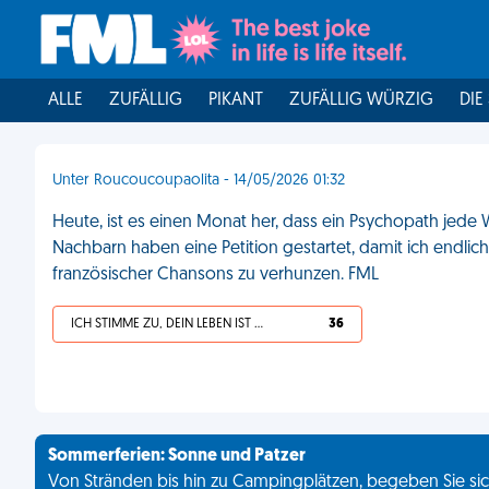
ALLE
ZUFÄLLIG
PIKANT
ZUFÄLLIG WÜRZIG
DIE
Unter Roucoucoupaolita - 14/05/2026 01:32
Heute, ist es einen Monat her, dass ein Psychopath je
Nachbarn haben eine Petition gestartet, damit ich endlic
französischer Chansons zu verhunzen. FML
ICH STIMME ZU, DEIN LEBEN IST SCHEISSE
36
Sommerferien: Sonne und Patzer
Von Stränden bis hin zu Campingplätzen, begeben Sie sich