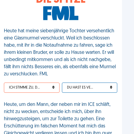
DIE SPITZE
Heute hat meine siebenjährige Tochter versehentlich
eine Glasmurmel verschluckt. Weil ich beschlossen
habe, mit ihr in die Notaufnahme zu fahren, sage ich
ihrem kleinen Bruder, er solle zu Hause warten. Er will
unbedingt mitkommen und als ich nicht nachgebe,
fällt ihm nichts Besseres ein, als ebenfalls eine Murmel
zu verschlucken. FML
ICH STIMME ZU, DEIN LEBEN IST SCHEISSE
0
DU HAST ES VERDIENT
0
Heute, um den Mann, der neben mir im ICE schläft,
nicht zu wecken, entscheide ich mich, über ihn
hinwegzusteigen, um zur Toilette zu gehen. Eine
Erschütterung im falschen Moment hat mich das
Gleichgewicht verlieren lassen und ich bin ihm quer