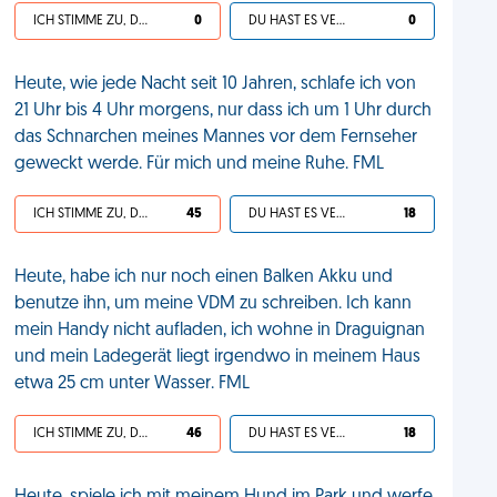
ICH STIMME ZU, DEIN LEBEN IST SCHEISSE
0
DU HAST ES VERDIENT
0
Heute, wie jede Nacht seit 10 Jahren, schlafe ich von
21 Uhr bis 4 Uhr morgens, nur dass ich um 1 Uhr durch
das Schnarchen meines Mannes vor dem Fernseher
geweckt werde. Für mich und meine Ruhe. FML
ICH STIMME ZU, DEIN LEBEN IST SCHEISSE
45
DU HAST ES VERDIENT
18
Heute, habe ich nur noch einen Balken Akku und
benutze ihn, um meine VDM zu schreiben. Ich kann
mein Handy nicht aufladen, ich wohne in Draguignan
und mein Ladegerät liegt irgendwo in meinem Haus
etwa 25 cm unter Wasser. FML
ICH STIMME ZU, DEIN LEBEN IST SCHEISSE
46
DU HAST ES VERDIENT
18