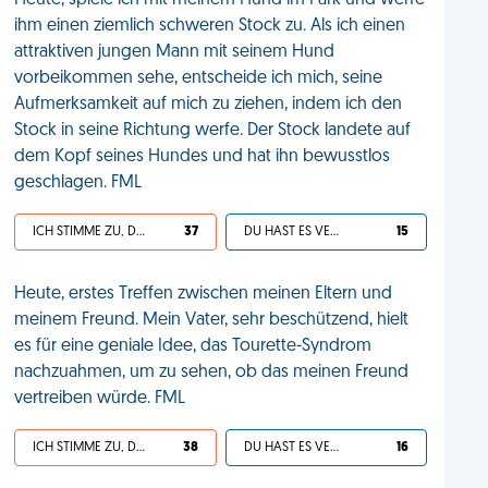
Heute, spiele ich mit meinem Hund im Park und werfe
ihm einen ziemlich schweren Stock zu. Als ich einen
attraktiven jungen Mann mit seinem Hund
vorbeikommen sehe, entscheide ich mich, seine
Aufmerksamkeit auf mich zu ziehen, indem ich den
Stock in seine Richtung werfe. Der Stock landete auf
dem Kopf seines Hundes und hat ihn bewusstlos
geschlagen. FML
ICH STIMME ZU, DEIN LEBEN IST SCHEISSE
37
DU HAST ES VERDIENT
15
Heute, erstes Treffen zwischen meinen Eltern und
meinem Freund. Mein Vater, sehr beschützend, hielt
es für eine geniale Idee, das Tourette-Syndrom
nachzuahmen, um zu sehen, ob das meinen Freund
vertreiben würde. FML
ICH STIMME ZU, DEIN LEBEN IST SCHEISSE
38
DU HAST ES VERDIENT
16