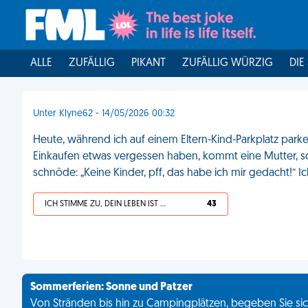
ALLE
ZUFÄLLIG
PIKANT
ZUFÄLLIG WÜRZIG
DIE
Unter Klyne62 - 14/05/2026 00:32
Heute, während ich auf einem Eltern-Kind-Parkplatz par
Einkaufen etwas vergessen haben, kommt eine Mutter, sc
schnöde: „Keine Kinder, pff, das habe ich mir gedacht!“ Ich
ICH STIMME ZU, DEIN LEBEN IST SCHEISSE
43
Sommerferien: Sonne und Patzer
Von Stränden bis hin zu Campingplätzen, begeben Sie sich