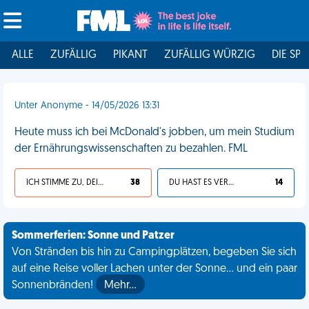
ALLE
ZUFÄLLIG
PIKANT
ZUFÄLLIG WÜRZIG
DIE SPI
Unter Anonyme - 14/05/2026 13:31
Heute muss ich bei McDonald's jobben, um mein Studium
der Ernährungswissenschaften zu bezahlen. FML
ICH STIMME ZU, DEIN LEBEN IST SCHEISSE
38
DU HAST ES VERDIENT
14
Sommerferien: Sonne und Patzer
Von Stränden bis hin zu Campingplätzen, begeben Sie sich
auf eine Reise voller Lachen unter der Sonne... und ein paar
Sonnenbränden!
Mehr…