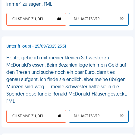
immer" zu sagen. FML
ICH STIMME ZU, DEIN LEBEN IST SCHEISSE
48
DU HAST ES VERDIENT
19
Unter friloupi - 25/09/2025 23:31
Heute, gehe ich mit meiner kleinen Schwester zu
McDonald's essen. Beim Bezahlen lege ich mein Geld auf
den Tresen und suche noch ein paar Euro, damit es
genau aufgeht. Ich finde sie endlich, aber meine übrigen
Münzen sind weg — meine Schwester hatte sie in die
Spendendose für die Ronald McDonald-Häuser gesteckt.
FML
ICH STIMME ZU, DEIN LEBEN IST SCHEISSE
41
DU HAST ES VERDIENT
19