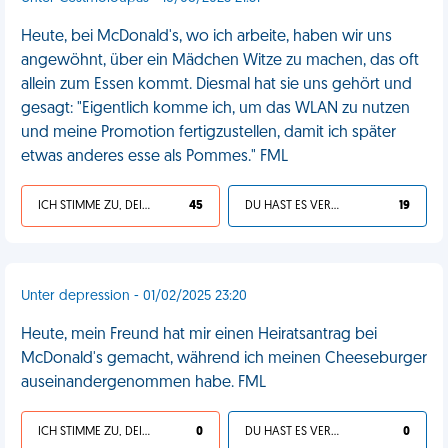
Heute, bei McDonald's, wo ich arbeite, haben wir uns
angewöhnt, über ein Mädchen Witze zu machen, das oft
allein zum Essen kommt. Diesmal hat sie uns gehört und
gesagt: "Eigentlich komme ich, um das WLAN zu nutzen
und meine Promotion fertigzustellen, damit ich später
etwas anderes esse als Pommes." FML
ICH STIMME ZU, DEIN LEBEN IST SCHEISSE
45
DU HAST ES VERDIENT
19
Unter depression - 01/02/2025 23:20
Heute, mein Freund hat mir einen Heiratsantrag bei
McDonald's gemacht, während ich meinen Cheeseburger
auseinandergenommen habe. FML
ICH STIMME ZU, DEIN LEBEN IST SCHEISSE
0
DU HAST ES VERDIENT
0