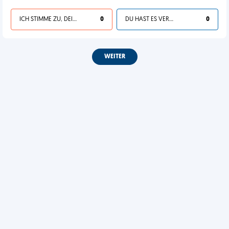
ICH STIMME ZU, DEIN LEBEN IST SCHEISSE
0
DU HAST ES VERDIENT
0
WEITER