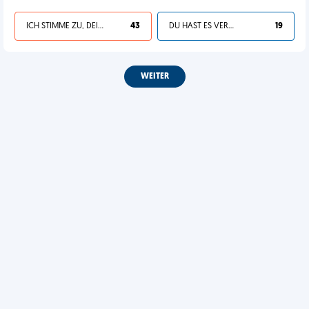
ICH STIMME ZU, DEIN LEBEN IST SCHEISSE
43
DU HAST ES VERDIENT
19
WEITER