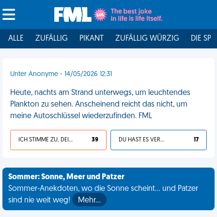
ALLE
ZUFÄLLIG
PIKANT
ZUFÄLLIG WÜRZIG
DIE SPI
Unter Anonyme - 14/05/2026 12:31
Heute, nachts am Strand unterwegs, um leuchtendes
Plankton zu sehen. Anscheinend reicht das nicht, um
meine Autoschlüssel wiederzufinden. FML
ICH STIMME ZU, DEIN LEBEN IST SCHEISSE
39
DU HAST ES VERDIENT
17
Sommer: Sonne, Meer und Patzer
Sommer-Anekdoten, wo die Sonne scheint... und Patzer
sind nie weit weg!
Mehr…