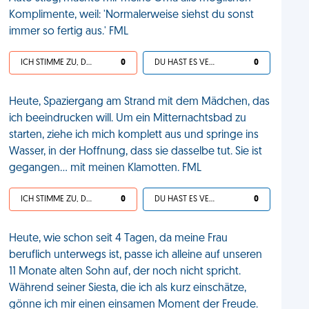
Komplimente, weil: 'Normalerweise siehst du sonst
immer so fertig aus.' FML
ICH STIMME ZU, DEIN LEBEN IST SCHEISSE
0
DU HAST ES VERDIENT
0
Heute, Spaziergang am Strand mit dem Mädchen, das
ich beeindrucken will. Um ein Mitternachtsbad zu
starten, ziehe ich mich komplett aus und springe ins
Wasser, in der Hoffnung, dass sie dasselbe tut. Sie ist
gegangen... mit meinen Klamotten. FML
ICH STIMME ZU, DEIN LEBEN IST SCHEISSE
0
DU HAST ES VERDIENT
0
Heute, wie schon seit 4 Tagen, da meine Frau
beruflich unterwegs ist, passe ich alleine auf unseren
11 Monate alten Sohn auf, der noch nicht spricht.
Während seiner Siesta, die ich als kurz einschätze,
gönne ich mir einen einsamen Moment der Freude.