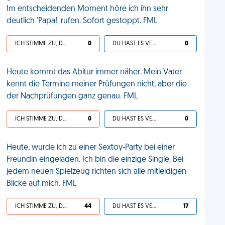
Im entscheidenden Moment höre ich ihn sehr
deutlich 'Papa!' rufen. Sofort gestoppt. FML
ICH STIMME ZU, DEIN LEBEN IST SCHEISSE
0
DU HAST ES VERDIENT
0
Heute kommt das Abitur immer näher. Mein Vater
kennt die Termine meiner Prüfungen nicht, aber die
der Nachprüfungen ganz genau. FML
ICH STIMME ZU, DEIN LEBEN IST SCHEISSE
0
DU HAST ES VERDIENT
0
Heute, wurde ich zu einer Sextoy-Party bei einer
Freundin eingeladen. Ich bin die einzige Single. Bei
jedem neuen Spielzeug richten sich alle mitleidigen
Blicke auf mich. FML
ICH STIMME ZU, DEIN LEBEN IST SCHEISSE
44
DU HAST ES VERDIENT
17