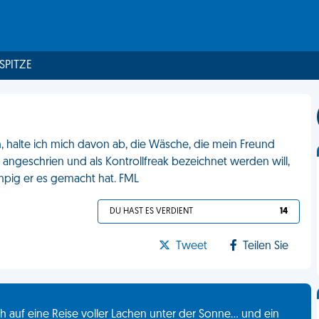
 SPITZE
, halte ich mich davon ab, die Wäsche, die mein Freund
angeschrien und als Kontrollfreak bezeichnet werden will,
ampig er es gemacht hat. FML
DU HAST ES VERDIENT
14
Tweet
Teilen Sie
 auf eine Reise voller Lachen unter der Sonne... und ein