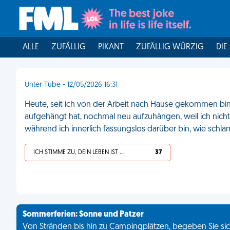
ALLE
ZUFÄLLIG
PIKANT
ZUFÄLLIG WÜRZIG
DIE
Unter Tube - 12/05/2026 16:31
Heute, seit ich von der Arbeit nach Hause gekommen bin
aufgehängt hat, nochmal neu aufzuhängen, weil ich nicht 
während ich innerlich fassungslos darüber bin, wie schl
ICH STIMME ZU, DEIN LEBEN IST SCHEISSE
37
Sommerferien: Sonne und Patzer
Von Stränden bis hin zu Campingplätzen, begeben Sie sich