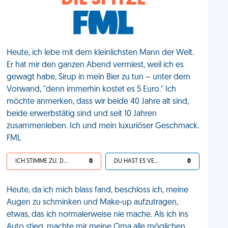
DIE SPITZE
Heute, ich lebe mit dem kleinlichsten Mann der Welt.
Er hat mir den ganzen Abend vermiest, weil ich es
gewagt habe, Sirup in mein Bier zu tun – unter dem
Vorwand, "denn immerhin kostet es 5 Euro." Ich
möchte anmerken, dass wir beide 40 Jahre alt sind,
beide erwerbstätig sind und seit 10 Jahren
zusammenleben. Ich und mein luxuriöser Geschmack.
FML
ICH STIMME ZU, DEIN LEBEN IST SCHEISSE
0
DU HAST ES VERDIENT
0
Heute, da ich mich blass fand, beschloss ich, meine
Augen zu schminken und Make-up aufzutragen,
etwas, das ich normalerweise nie mache. Als ich ins
Auto stieg, machte mir meine Oma alle möglichen