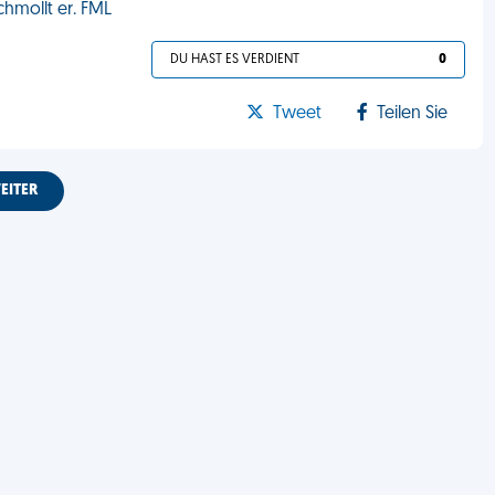
chmollt er. FML
DU HAST ES VERDIENT
0
Tweet
Teilen Sie
EITER