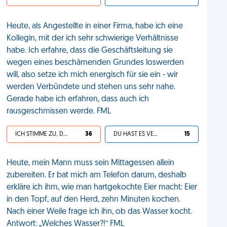
Heute, als Angestellte in einer Firma, habe ich eine
Kollegin, mit der ich sehr schwierige Verhältnisse
habe. Ich erfahre, dass die Geschäftsleitung sie
wegen eines beschämenden Grundes loswerden
will, also setze ich mich energisch für sie ein - wir
werden Verbündete und stehen uns sehr nahe.
Gerade habe ich erfahren, dass auch ich
rausgeschmissen werde. FML
ICH STIMME ZU, DEIN LEBEN IST SCHEISSE
36
DU HAST ES VERDIENT
15
Heute, mein Mann muss sein Mittagessen allein
zubereiten. Er bat mich am Telefon darum, deshalb
erkläre ich ihm, wie man hartgekochte Eier macht: Eier
in den Topf, auf den Herd, zehn Minuten kochen.
Nach einer Weile frage ich ihn, ob das Wasser kocht.
Antwort: „Welches Wasser?!“ FML