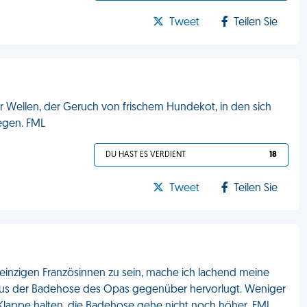
Tweet
Teilen Sie
r Wellen, der Geruch von frischem Hundekot, in den sich
egen. FML
DU HAST ES VERDIENT
18
Tweet
Teilen Sie
ie einzigen Französinnen zu sein, mache ich lachend meine
 aus der Badehose des Opas gegenüber hervorlugt. Weniger
ie Klappe halten, die Badehose gehe nicht noch höher. FML