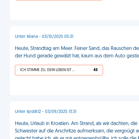
Unter Iléana - 03/10/2025 05:31
Heute, Strandtag am Meer. Feiner Sand, das Rauschen de
der Hund gerade gewälzt hat, kaum aus dem Auto gesti
ICH STIMME ZU, DEIN LEBEN IST SCHEISSE
43
Unter lipstik12 - 03/09/2025 13:31
Heute, Urlaub in Kroatien. Am Strand, als wir dachten, d
Schwester auf die Arschritze aufmerksam, die vergnügt
gelacht habe ich, als er mir entgegenbrüllte, ich solle d