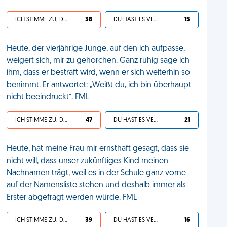
ICH STIMME ZU, DEIN LEBEN IST SCHEISSE
38
DU HAST ES VERDIENT
15
Heute, der vierjährige Junge, auf den ich aufpasse,
weigert sich, mir zu gehorchen. Ganz ruhig sage ich
ihm, dass er bestraft wird, wenn er sich weiterhin so
benimmt. Er antwortet: „Weißt du, ich bin überhaupt
nicht beeindruckt“. FML
ICH STIMME ZU, DEIN LEBEN IST SCHEISSE
47
DU HAST ES VERDIENT
21
Heute, hat meine Frau mir ernsthaft gesagt, dass sie
nicht will, dass unser zukünftiges Kind meinen
Nachnamen trägt, weil es in der Schule ganz vorne
auf der Namensliste stehen und deshalb immer als
Erster abgefragt werden würde. FML
ICH STIMME ZU, DEIN LEBEN IST SCHEISSE
39
DU HAST ES VERDIENT
16