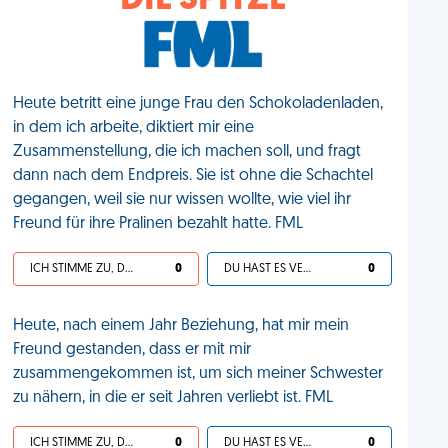
DIE SPITZE
Heute betritt eine junge Frau den Schokoladenladen,
in dem ich arbeite, diktiert mir eine
Zusammenstellung, die ich machen soll, und fragt
dann nach dem Endpreis. Sie ist ohne die Schachtel
gegangen, weil sie nur wissen wollte, wie viel ihr
Freund für ihre Pralinen bezahlt hatte. FML
ICH STIMME ZU, DEIN LEBEN IST SCHEISSE
0
DU HAST ES VERDIENT
0
Heute, nach einem Jahr Beziehung, hat mir mein
Freund gestanden, dass er mit mir
zusammengekommen ist, um sich meiner Schwester
zu nähern, in die er seit Jahren verliebt ist. FML
ICH STIMME ZU, DEIN LEBEN IST SCHEISSE
0
DU HAST ES VERDIENT
0