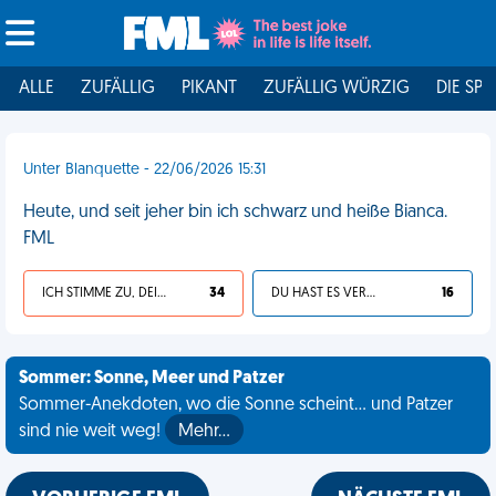
ALLE
ZUFÄLLIG
PIKANT
ZUFÄLLIG WÜRZIG
DIE SPI
Unter Blanquette - 22/06/2026 15:31
Heute, und seit jeher bin ich schwarz und heiße Bianca.
FML
ICH STIMME ZU, DEIN LEBEN IST SCHEISSE
34
DU HAST ES VERDIENT
16
Sommer: Sonne, Meer und Patzer
Sommer-Anekdoten, wo die Sonne scheint... und Patzer
sind nie weit weg!
Mehr…