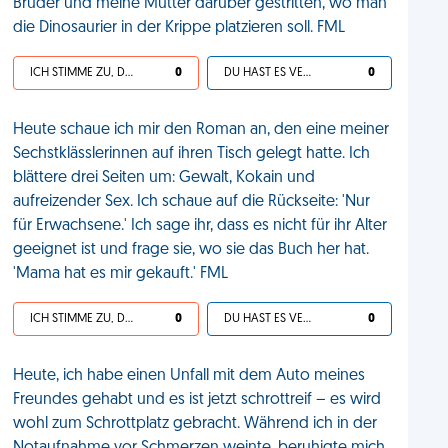
Bruder und meine Mutter darüber gestritten, wo man
die Dinosaurier in der Krippe platzieren soll. FML
ICH STIMME ZU, DEIN LEBEN IST SCHEISSE
0
DU HAST ES VERDIENT
0
Heute schaue ich mir den Roman an, den eine meiner
Sechstklässlerinnen auf ihren Tisch gelegt hatte. Ich
blättere drei Seiten um: Gewalt, Kokain und
aufreizender Sex. Ich schaue auf die Rückseite: 'Nur
für Erwachsene.' Ich sage ihr, dass es nicht für ihr Alter
geeignet ist und frage sie, wo sie das Buch her hat.
'Mama hat es mir gekauft.' FML
ICH STIMME ZU, DEIN LEBEN IST SCHEISSE
0
DU HAST ES VERDIENT
0
Heute, ich habe einen Unfall mit dem Auto meines
Freundes gehabt und es ist jetzt schrottreif – es wird
wohl zum Schrottplatz gebracht. Während ich in der