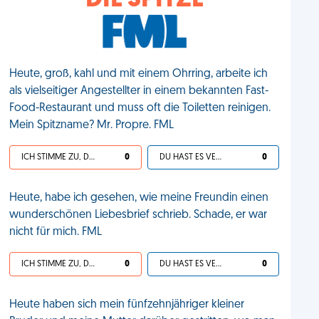
DIE SPITZE
Heute, groß, kahl und mit einem Ohrring, arbeite ich
als vielseitiger Angestellter in einem bekannten Fast-
Food-Restaurant und muss oft die Toiletten reinigen.
Mein Spitzname? Mr. Propre. FML
ICH STIMME ZU, DEIN LEBEN IST SCHEISSE
0
DU HAST ES VERDIENT
0
Heute, habe ich gesehen, wie meine Freundin einen
wunderschönen Liebesbrief schrieb. Schade, er war
nicht für mich. FML
ICH STIMME ZU, DEIN LEBEN IST SCHEISSE
0
DU HAST ES VERDIENT
0
Heute haben sich mein fünfzehnjähriger kleiner