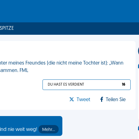
 SPITZE
hter meines Freundes (die nicht meine Tochter ist): „Wann
zusammen. FML
DU HAST ES VERDIENT
16
Tweet
Teilen Sie
ind nie weit weg!
Mehr…