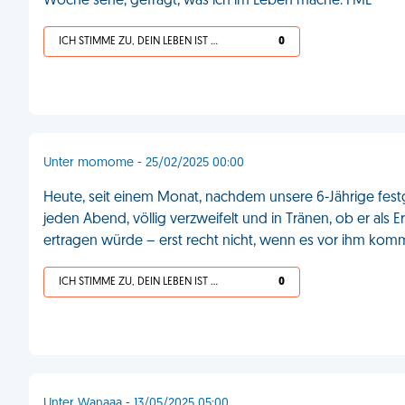
Woche sehe, gefragt, was ich im Leben mache. FML
ICH STIMME ZU, DEIN LEBEN IST SCHEISSE
0
Unter momome - 25/02/2025 00:00
Heute, seit einem Monat, nachdem unsere 6-Jährige festgeste
jeden Abend, völlig verzweifelt und in Tränen, ob er als 
ertragen würde – erst recht nicht, wenn es vor ihm kom
ICH STIMME ZU, DEIN LEBEN IST SCHEISSE
0
Unter Wanaaa - 13/05/2025 05:00