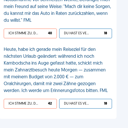
Notaufnahme vor Schmerzen weinte, beruhigte mich
mein Freund auf seine Weise: "Mach dir keine Sorgen,
du kannst mir das Auto in Raten zurückzahlen, wenn
du willst." FML
ICH STIMME ZU, DEIN LEBEN IST SCHEISSE
40
DU HAST ES VERDIENT
18
Heute, habe ich gerade mein Reiseziel für den
nächsten Urlaub geändert: während ich noch
Kambodscha ins Auge gefasst hatte, schickt mich
mein Zahnarztbesuch heute Morgen — zusammen
mit meinem Budget von 2.000 € — zum
Oralchirurgen, damit mir zwei Zähne gezogen
werden. Ich werde um Erinnerungsfotos bitten. FML
ICH STIMME ZU, DEIN LEBEN IST SCHEISSE
42
DU HAST ES VERDIENT
18