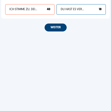
ICH STIMME ZU, DEIN LEBEN IST SCHEISSE
40
DU HAST ES VERDIENT
18
WEITER