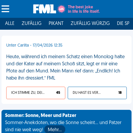
ALLE
ZUFÄLLIG
PIKANT
ZUFÄLLIG WÜRZIG
DIE SPI
Unter Carlita - 17/04/2026 12:35
Heute, während ich meinem Schatz einen Monolog halte
und der Kater auf meinem Schoß sitzt, legt er mir eine
Pfote auf den Mund. Mein Mann rief dann: „Endlich! Ich
habe ihn dressiert.“ FML
ICH STIMME ZU, DEIN LEBEN IST SCHEISSE
45
DU HAST ES VERDIENT
18
Sommer: Sonne, Meer und Patzer
Sommer-Anekdoten, wo die Sonne scheint... und Patzer
sind nie weit weg!
Mehr…